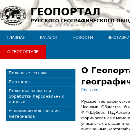
Jump to navigation
ГЕОПОРТАЛ
РУССКОГО ГЕОГРАФИЧЕСКОГО ОБЩ
ГЛАВНАЯ
КАТАЛОГ
НОВОСТИ
ВЫСТАВКИ
О ГЕОПОРТАЛЕ
О Геопорт
Полезные ссылки
географи
Партнеры
Геопортал
Политика защиты и
обработки персональных
В
Русское географическо
данных
Членами Общества был
ы
Условия использования
Ф.Ф.Шуберт, Н.Д.Артам
материалов
формироваться с момента
з
уникальных атласов и ка
выпущенных картографи