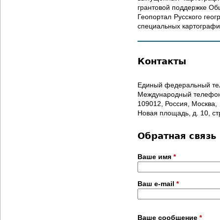
д
грантовой поддержке Об
Геопортал Русского геог
е
специальных картографи
с
Контакты
ь
Единый федеральный тел
Международный телефон/
109012, Россия, Москва,
Новая площадь, д. 10, ст
Обратная связь
Ваше имя
*
Ваш e-mail
*
С
Ваше сообщение
*
о