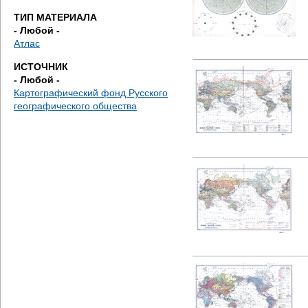
е
ТИП МАТЕРИАЛА
- Любой -
с
Атлас
ь
ИСТОЧНИК
- Любой -
Картографический фонд Русского
географического общества