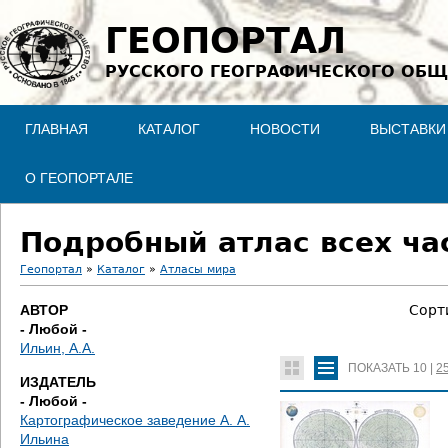
Jump to navigation
ГЕОПОРТАЛ
РУССКОГО ГЕОГРАФИЧЕСКОГО ОБЩ
ГЛАВНАЯ
КАТАЛОГ
НОВОСТИ
ВЫСТАВКИ
О ГЕОПОРТАЛЕ
Подробный атлас всех час
Геопортал
»
Каталог
»
Атласы мира
В
АВТОР
Сорт
- Любой -
ы
Ильин, А.А.
ПОКАЗАТЬ
10
|
2
з
ИЗДАТЕЛЬ
- Любой -
д
Картографическое заведение А. А.
Ильина