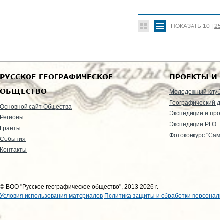
ПОКАЗАТЬ
10
|
2
РУССКОЕ ГЕОГРАФИЧЕСКОЕ
ПРОЕКТЫ И
ОБЩЕСТВО
Молодежный клу
Географический д
Основной сайт Общества
Экспедиции и пр
Регионы
Экспедиции РГО
Гранты
Фотоконкурс "Сам
События
Контакты
© ВОО "Русское географическое общество", 2013-2026 г.
Условия использования материалов
Политика защиты и обработки персонал