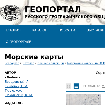
Jump to navigation
ГЕОПОРТАЛ
РУССКОГО ГЕОГРАФИЧЕСКОГО ОБЩ
ГЛАВНАЯ
КАТАЛОГ
НОВОСТИ
ВЫСТАВКИ
О ГЕОПОРТАЛЕ
Морские карты
Геопортал
»
Каталог
»
Личные коллекции
»
Материалы коллекции Ю.М
В
АВТОР
Сорт
- Любой -
ы
Бородовский, Л.
Книпович, Н.М.
ПОКАЗАТЬ
10
|
2
з
Тилло, А.А.
Шокальский, Ю.М.
д
ИЗДАТЕЛЬ