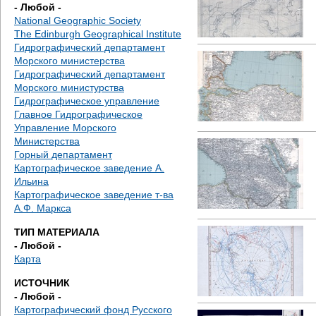
е
- Любой -
National Geographic Society
с
The Edinburgh Geographical Institute
Гидрографический департамент
ь
Морского министерства
Гидрографический департамент
Морского министурства
Гидрографическое управление
Главное Гидрографическое
Управление Морского
Министерства
Горный департамент
Картографическое заведение А.
Ильина
Картографическое заведение т-ва
А.Ф. Маркса
ТИП МАТЕРИАЛА
- Любой -
Карта
ИСТОЧНИК
- Любой -
Картографический фонд Русского