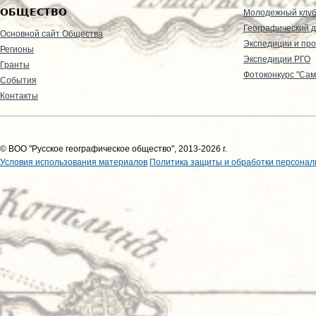
ОБЩЕСТВО
Молодежный клу
Географический д
Основной сайт Общества
Экспедиции и пр
Регионы
Экспедиции РГО
Гранты
Фотоконкурс "Сам
События
Контакты
© ВОО "Русское географическое общество", 2013-2026 г.
Условия использования материалов
Политика защиты и обработки персонал