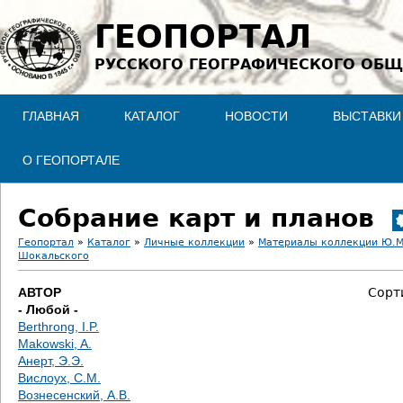
Jump to navigation
ГЕОПОРТАЛ
РУССКОГО ГЕОГРАФИЧЕСКОГО ОБЩ
ГЛАВНАЯ
КАТАЛОГ
НОВОСТИ
ВЫСТАВКИ
О ГЕОПОРТАЛЕ
Собрание карт и планов
Геопортал
»
Каталог
»
Личные коллекции
»
Материалы коллекции Ю.М
Шокальского
В
АВТОР
Сорт
ы
- Любой -
Berthrong, I.P.
з
Makowski, A.
Анерт, Э.Э.
д
Вислоух, С.М.
Вознесенский, А.В.