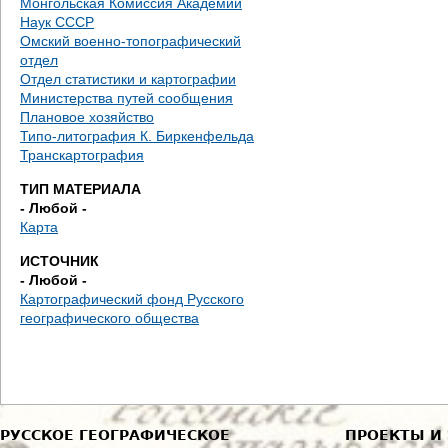
Монгольская Комиссия Академии
Наук СССР
Омский военно-топографический
отдел
Отдел статистики и картографии
Министерства путей сообщения
Плановое хозяйство
Типо-литография К. Биркенфельда
Транскартография
ТИП МАТЕРИАЛА
- Любой -
Карта
ИСТОЧНИК
- Любой -
Картографический фонд Русского
географического общества
РУССКОЕ ГЕОГРАФИЧЕСКОЕ
ПРОЕКТЫ И