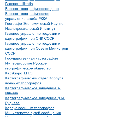
Главного Штаба
Военно-топографическое депо
Военно-топографическое
управление штаба РККА
Географо-Экономический Научно-
Исследовательский Институт
Главное управление геодезии и
картографии при СНК СССР
Главное управление геодезии и
картографии при Совете Министров
СССР
Государственная картография
Императорское Русское
географическое общество
Картбюро Т.П.Э.
Картографический отдел Корпуса
военных топографов
Картографическое заведение А.
Ильина
Картографическое заведение Д.М.
Руднева
Корпус военных топографов
Министерство путей сообщения