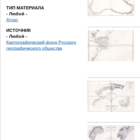
е
ТИП МАТЕРИАЛА
- Любой -
с
Атлас
ь
ИСТОЧНИК
- Любой -
Картографический фонд Русского
географического общества