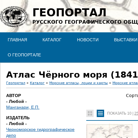
Jump to navigation
ГЕОПОРТАЛ
РУССКОГО ГЕОГРАФИЧЕСКОГО ОБЩ
ГЛАВНАЯ
КАТАЛОГ
НОВОСТИ
ВЫСТАВКИ
О ГЕОПОРТАЛЕ
Атлас Чёрного моря (1841
Геопортал
»
Каталог
»
Морские атласы, лоции и карты
»
Морские атла
В
АВТОР
Сорт
- Любой -
ы
Манганари, Е.П.
ПОКАЗАТЬ
10
|
2
з
ИЗДАТЕЛЬ
- Любой -
д
Черноморское гидрографическое
депо