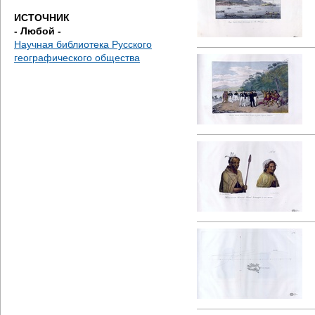
е
ИСТОЧНИК
- Любой -
с
Научная библиотека Русского
географического общества
ь