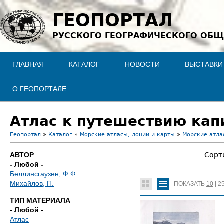
Jump to navigation
ГЕОПОРТАЛ
РУССКОГО ГЕОГРАФИЧЕСКОГО ОБЩ
ГЛАВНАЯ
КАТАЛОГ
НОВОСТИ
ВЫСТАВКИ
О ГЕОПОРТАЛЕ
Атлас к путешествию кап
Геопортал
»
Каталог
»
Морские атласы, лоции и карты
»
Морские атла
В
АВТОР
Сорт
- Любой -
ы
Беллинсгаузен, Ф.Ф.
Михайлов, П.
ПОКАЗАТЬ
10
|
2
з
ТИП МАТЕРИАЛА
д
- Любой -
Атлас