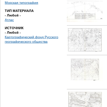
д
Морская типография
ТИП МАТЕРИАЛА
е
- Любой -
Атлас
с
ИСТОЧНИК
ь
- Любой -
Картографический фонд Русского
географического общества