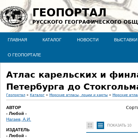
Jump to navigation
ГЕОПОРТАЛ
РУССКОГО ГЕОГРАФИЧЕСКОГО ОБЩ
ГЛАВНАЯ
КАТАЛОГ
НОВОСТИ
ВЫСТАВКИ
О ГЕОПОРТАЛЕ
Атлас карельских и финл
Петербурга до Стокгольм
Геопортал
»
Каталог
»
Морские атласы, лоции и карты
»
Морские атла
В
АВТОР
Сорт
- Любой -
ы
Нагаев, А.И.
ПОКАЗАТЬ
10
з
ИЗДАТЕЛЬ
- Любой -