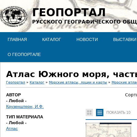
Jump to navigation
ГЕОПОРТАЛ
РУССКОГО ГЕОГРАФИЧЕСКОГО ОБЩ
ГЛАВНАЯ
КАТАЛОГ
НОВОСТИ
ВЫСТАВКИ
О ГЕОПОРТАЛЕ
Атлас Южного моря, часть 
Геопортал
»
Каталог
»
Морские атласы, лоции и карты
»
Морские атла
В
АВТОР
Сорт
- Любой -
ы
Крузенштерн, И.Ф.
ПОКАЗАТЬ
10
з
ТИП МАТЕРИАЛА
- Любой -
д
Атлас