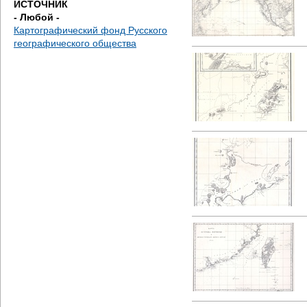
ИСТОЧНИК
е
- Любой -
Картографический фонд Русского
с
географического общества
ь