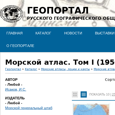
Jump to navigation
ГЕОПОРТАЛ
РУССКОГО ГЕОГРАФИЧЕСКОГО ОБЩ
ГЛАВНАЯ
КАТАЛОГ
НОВОСТИ
ВЫСТАВКИ
О ГЕОПОРТАЛЕ
Морской атлас. Том I (195
Геопортал
»
Каталог
»
Морские атласы, лоции и карты
»
Морские атла
В
АВТОР
Сорт
- Любой -
ы
Исаков, И.С.
ПОКАЗАТЬ
10
|
2
з
ИЗДАТЕЛЬ
- Любой -
д
Морской генеральный штаб