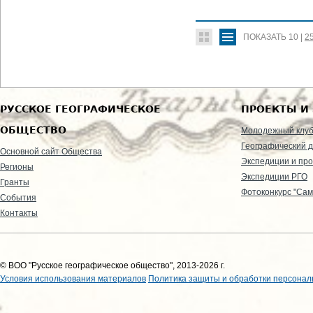
ПОКАЗАТЬ
10
|
2
РУССКОЕ ГЕОГРАФИЧЕСКОЕ
ПРОЕКТЫ И
ОБЩЕСТВО
Молодежный клу
Географический д
Основной сайт Общества
Экспедиции и пр
Регионы
Экспедиции РГО
Гранты
Фотоконкурс "Сам
События
Контакты
© ВОО "Русское географическое общество", 2013-2026 г.
Условия использования материалов
Политика защиты и обработки персонал