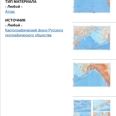
ТИП МАТЕРИАЛА
е
- Любой -
Атлас
с
ИСТОЧНИК
ь
- Любой -
Картографический фонд Русского
географического общества