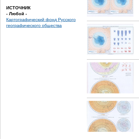
е
ИСТОЧНИК
- Любой -
с
Картографический фонд Русского
географического общества
ь