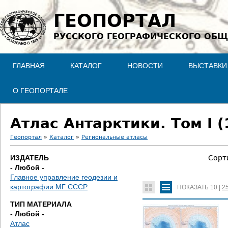
Jump to navigation
ГЕОПОРТАЛ
РУССКОГО ГЕОГРАФИЧЕСКОГО ОБЩ
ГЛАВНАЯ
КАТАЛОГ
НОВОСТИ
ВЫСТАВКИ
О ГЕОПОРТАЛЕ
Атлас Антарктики. Том I (
Геопортал
»
Каталог
»
Региональные атласы
В
ИЗДАТЕЛЬ
Сорт
- Любой -
ы
Главное управление геодезии и
картографии МГ СССР
ПОКАЗАТЬ
10
|
2
з
ТИП МАТЕРИАЛА
д
- Любой -
Атлас