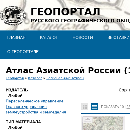
Jump to navigation
ГЕОПОРТАЛ
РУССКОГО ГЕОГРАФИЧЕСКОГО ОБЩ
ГЛАВНАЯ
КАТАЛОГ
НОВОСТИ
ВЫСТАВКИ
О ГЕОПОРТАЛЕ
Атлас Азиатской России (
Геопортал
»
Каталог
»
Региональные атласы
В
ИЗДАТЕЛЬ
Сорт
- Любой -
ы
Переселенческое управление
Главного управления
ПОКАЗАТЬ
10
|
2
з
землеустройства и земледелия
д
ТИП МАТЕРИАЛА
- Любой -