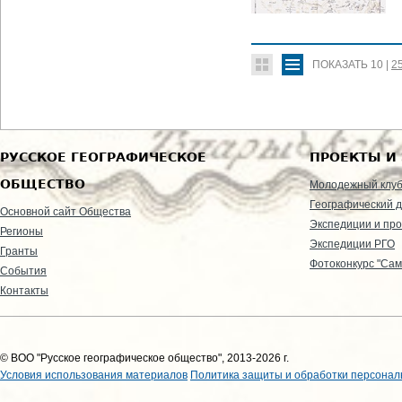
ПОКАЗАТЬ
10
|
2
РУССКОЕ ГЕОГРАФИЧЕСКОЕ
ПРОЕКТЫ И
ОБЩЕСТВО
Молодежный клу
Географический д
Основной сайт Общества
Экспедиции и пр
Регионы
Экспедиции РГО
Гранты
Фотоконкурс "Сам
События
Контакты
© ВОО "Русское географическое общество", 2013-2026 г.
Условия использования материалов
Политика защиты и обработки персонал