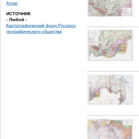
е
Атлас
ИСТОЧНИК
с
- Любой -
Картографический фонд Русского
ь
географического общества