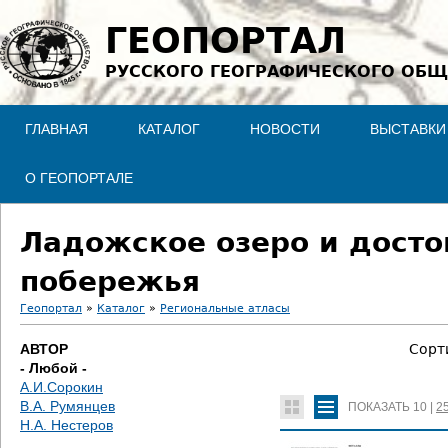
Jump to navigation
ГЕОПОРТАЛ
РУССКОГО ГЕОГРАФИЧЕСКОГО ОБЩ
ГЛАВНАЯ
КАТАЛОГ
НОВОСТИ
ВЫСТАВКИ
О ГЕОПОРТАЛЕ
Ладожское озеро и досто
побережья
Геопортал
»
Каталог
»
Региональные атласы
В
АВТОР
Сорт
- Любой -
ы
А.И.Сорокин
В.А. Румянцев
ПОКАЗАТЬ
10
|
2
з
Н.А. Нестеров