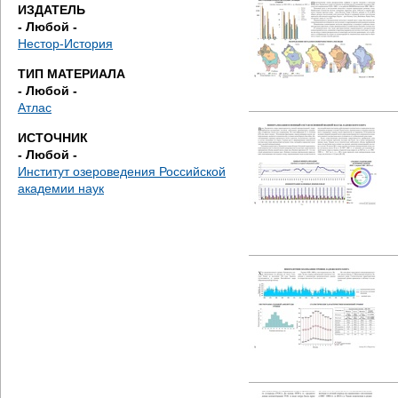
д
ИЗДАТЕЛЬ
- Любой -
е
Нестор-История
ТИП МАТЕРИАЛА
с
- Любой -
Атлас
ь
ИСТОЧНИК
- Любой -
Институт озероведения Российской
академии наук