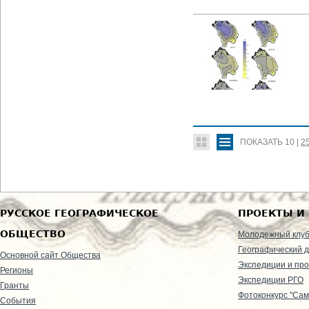
ПОКАЗАТЬ
10
|
2
РУССКОЕ ГЕОГРАФИЧЕСКОЕ
ПРОЕКТЫ И
ОБЩЕСТВО
Молодежный клу
Географический д
Основной сайт Общества
Экспедиции и пр
Регионы
Экспедиции РГО
Гранты
Фотоконкурс "Сам
События