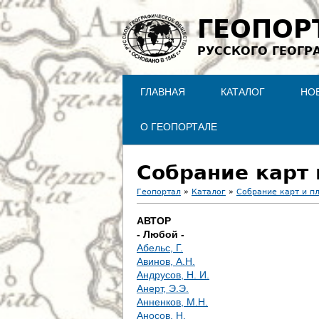
ГЕОПОР
РУССКОГО ГЕОГР
ГЛАВНАЯ
КАТАЛОГ
НО
О ГЕОПОРТАЛЕ
Собрание карт 
Геопортал
»
Каталог
»
Собрание карт и п
В
АВТОР
- Любой -
ы
Абельс, Г.
Авинов, А.Н.
з
Андрусов, Н. И.
Анерт, Э.Э.
д
Анненков, М.Н.
Аносов, Н.