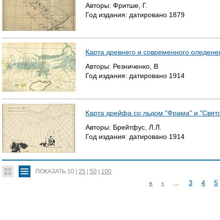
Авторы:
Фритше, Г.
Год издания:
датировано
1879
Карта древнего и современного оледен
Авторы:
Резниченко, В
Год издания:
датировано
1914
Карта дрейфа со льдом "Фрама" и "Свят
Авторы:
Брейтфус, Л.Л.
Год издания:
датировано
1914
ПОКАЗАТЬ
10
|
25
|
50
|
100
«
‹
…
3
4
5
С
Т