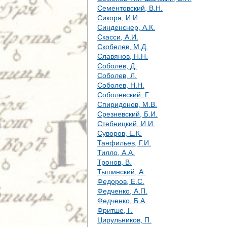
Сементовский, В.Н.
Сикора, И.И.
Синденснер, А.К.
Скасси, А.И.
Скобелев, М.Д.
Славянов, Н.Н.
Соболев, Д.
Соболев, Л.
Соболев, Н.Н.
Соболевский, Г.
Спиридонов, М.В.
Срезневский, Б.И.
Стебницкий, И.И.
Суворов, Е.К.
Танфильев, Г.И.
Тилло, А.А.
Тронов, В.
Тышинский, А.
Федоров, Е.С.
Федченко, А.П.
Федченко, Б.А.
Фритше, Г.
Цирульников, П.