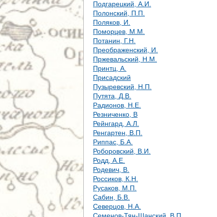
Подгарецкий, А.И.
Полонский, П.П.
Поляков, И.
Поморцев, М.М.
Потанин, Г.Н.
Преображенский, И.
Пржевальский, Н.М.
Принтц, А.
Присадский
Пузыревский, Н.П.
Путята, Д.В.
Радионов, Н.Е.
Резниченко, В
Рейнгард, А.Л.
Ренгартен, В.П.
Риппас, Б.А.
Роборовский, В.И.
Родд, А.Е.
Родевич, В.
Россиков, К.Н.
Русаков, М.П.
Сабин, Б.В.
Северцов, Н.А.
Семенов-Тян-Шанский, В.П.