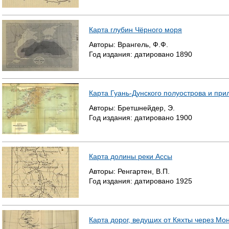
Карта глубин Чёрного моря
Авторы:
Врангель, Ф.Ф.
Год издания:
датировано
1890
Карта Гуань-Дунского полуострова и пр
Авторы:
Бретшнейдер, Э.
Год издания:
датировано
1900
Карта долины реки Ассы
Авторы:
Ренгартен, В.П.
Год издания:
датировано
1925
Карта дорог, ведущих от Кяхты через Мон