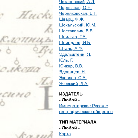
Чекановский, А.Л.
Чернышев, О.Н.
Черняковская, Е.Г.
Шварц, Ф.Ф.
Шокальский, Ю.М.
Шостакович, В.Б.
Шпилько, Г.А.
Шпиндлер, И.Б.
Шталь, А.Ф.
Эдельштейн, Я.
Юль, Г.
Юнкер, В.В.
Ядринцев, Н.
Яковлев, С.А.
Ячевский, Л.А.
ИЗДАТЕЛЬ
- Любой -
Императорское Русское
географическое общество
ТИП МАТЕРИАЛА
- Любой -
Карта