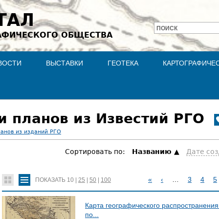
Jump to navigation
ТАЛ
ПОИСК
АФИЧЕСКОГО ОБЩЕСТВА
Форма
поиска
ВОСТИ
ВЫСТАВКИ
ГЕОТЕКА
КАРТОГРАФИЧЕ
и планов из Известий РГО
ланов из изданий РГО
Сортировать по:
Hазванию
Дате со
«
‹
…
3
4
5
ПОКАЗАТЬ
10
|
25
|
50
|
100
С
Карта географического распространения
Т
по...