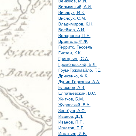
Венюков, М.И.
Вилькицкий, А.И.
Вислоух, И.К.
Вислоух, С.М.
Владимиров, К.Н.
Воейков, А.И.
Воларович, П.Е.
Врангель, Ф.Ф.
Герритс, Гессель
Гилзен, К.К.
Григорьев, С.А.
Громбчевский, Б.Л.
Грум-Гржимайло, Г.Е.
Дриженко, Ф.К.
Дунин-Горкавич, А.А.
Елисеев, А.В.
Елпатьевский, В.С.
Житков, Б.М.
Журавский, В.А.
Зенгбуш, А.Ф.
Иванов, Д.Л.
Иванов, П.П.
Игнатов, П.Г.
Игнатьев, И.В.