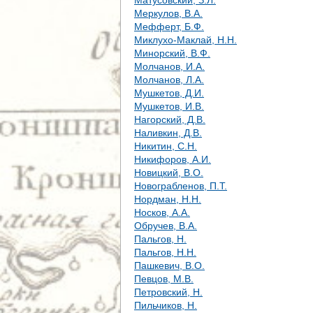
Матусовский, З.Л.
Меркулов, В.А.
Мефферт, Б.Ф.
Миклухо-Маклай, Н.Н.
Минорский, В.Ф.
Молчанов, И.А.
Молчанов, Л.А.
Мушкетов, Д.И.
Мушкетов, И.В.
Нагорский, Д.В.
Наливкин, Д.В.
Никитин, С.Н.
Никифоров, А.И.
Новицкий, В.О.
Новограбленов, П.Т.
Нордман, Н.Н.
Носков, А.А.
Обручев, В.А.
Пальгов, Н.
Пальгов, Н.Н.
Пашкевич, В.О.
Певцов, М.В.
Петровский, Н.
Пильчиков, Н.