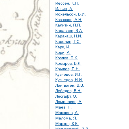
Иессен, К.П.
Ильин, А.
Иохельсон, В.И.
Казнаков, А.Н.
Калитин, П.П.
Караваев, В.А.
Каракаш, Н.И.
Карелин, Г.С.
Карк, И.
Кери, А.
Козлов, П.К.
Комаров, В.Л.
Крылов, П.Н.
Кузнецов, И.Г.
Кузнецов, Н.И.
Лангваген, В.В.
Лебедев, В.Н.
Лесгафт, О.
Ломоносов, А.
Маев, Н.
Макшеев, А.
Малома, Я.
Марков, К.К.