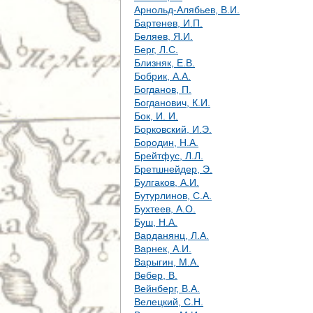
е
Арнольд-Алябьев, В.И.
Бартенев, И.П.
с
Беляев, Я.И.
Берг, Л.С.
ь
Близняк, Е.В.
Бобрик, А.А.
Богданов, П.
Богданович, К.И.
Бок, И. И.
Борковский, И.Э.
Бородин, Н.А.
Брейтфус, Л.Л.
Бретшнейдер, Э.
Булгаков, А.И.
Бутурлинов, С.А.
Бухтеев, А.О.
Буш, Н.А.
Варданянц, Л.А.
Варнек, А.И.
Варыгин, М.А.
Вебер, В.
Вейнберг, В.А.
Велецкий, С.Н.