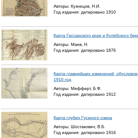
Авторы:
Кузнецов, Н.И.
Р
Год издания:
датировано
1910
А
Н
Карта Гиссарского края и Кулябского бек
И
Авторы:
Маев, Н.
Год издания:
датировано
1876
Ц
Ы
Карта главнейших изменений, обусловле
1910 год
Авторы:
Мефферт, Б.Ф.
Год издания:
датировано
1912
Карта глубин Гусиного озера
Авторы:
Шостакович, В.Б.
Год издания:
датировано
1916