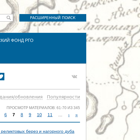
РАСШИРЕННЫЙ ПОИСК
СКИЙ ФОНД РГО
здания/обновления
Популярности
ПРОСМОТР МАТЕРИАЛОВ: 61-70 ИЗ 345
6
7
8
9
10
11
…
›
»
 реликтовых берез и нагорного дуба