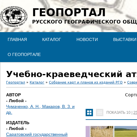
Jump to navigation
ГЕОПОРТАЛ
РУССКОГО ГЕОГРАФИЧЕСКОГО ОБЩ
ГЛАВНАЯ
КАТАЛОГ
НОВОСТИ
ВЫСТАВКИ
О ГЕОПОРТАЛЕ
Учебно-краеведческий ат
Геопортал
»
Каталог
»
Собрание карт и планов из изданий РГО
»
Совр
В
АВТОР
Сорт
- Любой -
ы
Чумаченко, А. Н., Макаров, В. З. и
др.
ПОКАЗАТЬ
10
|
2
з
ИЗДАТЕЛЬ
д
- Любой -
Саратовский государственный