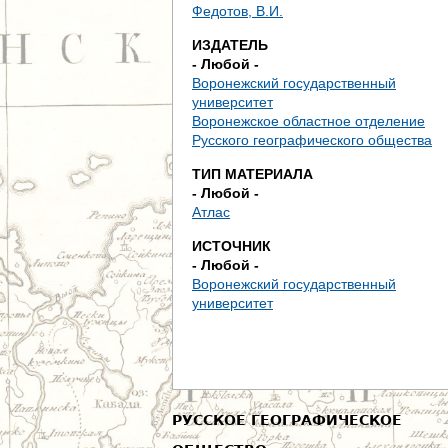
д
Федотов, В.И.
ИЗДАТЕЛЬ
е
- Любой -
Воронежский государственный
с
университет
Воронежское областное отделение
ь
Русского географического общества
ТИП МАТЕРИАЛА
- Любой -
Атлас
ИСТОЧНИК
- Любой -
Воронежский государственный
университет
РУССКОЕ ГЕОГРАФИЧЕСКОЕ