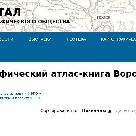
Jump to navigation
ТАЛ
ПОИСК
АФИЧЕСКОГО ОБЩЕСТВА
Форма
поиска
ВОСТИ
ВЫСТАВКИ
ГЕОТЕКА
КАРТОГРАФИЧЕ
афический атлас-книга Вор
ланов из изданий РГО
»
антам и проектам РГО
Сортировать по:
Hазванию
Дате со