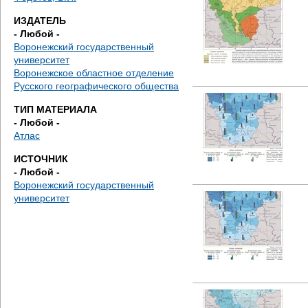
д
ИЗДАТЕЛЬ
е
- Любой -
Воронежский государственный
с
университет
Воронежское областное отделение
ь
Русского географического общества
ТИП МАТЕРИАЛА
- Любой -
Атлас
ИСТОЧНИК
- Любой -
Воронежский государственный
университет