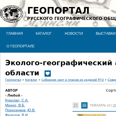
Jump to navigation
ГЕОПОРТАЛ
РУССКОГО ГЕОГРАФИЧЕСКОГО ОБЩ
ГЛАВНАЯ
КАТАЛОГ
НОВОСТИ
ВЫСТАВКИ
О ГЕОПОРТАЛЕ
Эколого-географический 
области
Геопортал
»
Каталог
»
Собрание карт и планов из изданий РГО
»
Совр
В
АВТОР
Сорт
- Любой -
ы
Куролап, С.А.
Михно, В.Б.
ПОКАЗАТЬ
10
|
2
з
Поросенков, Ю.В.
Федотов, В.И.