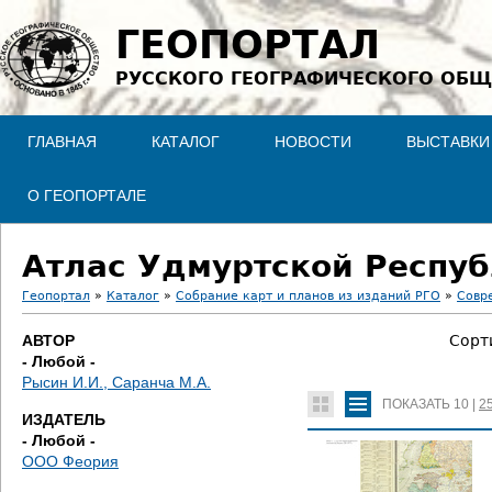
Jump to navigation
ГЕОПОРТАЛ
РУССКОГО ГЕОГРАФИЧЕСКОГО ОБЩ
ГЛАВНАЯ
КАТАЛОГ
НОВОСТИ
ВЫСТАВКИ
О ГЕОПОРТАЛЕ
Атлас Удмуртской Респу
Геопортал
»
Каталог
»
Собрание карт и планов из изданий РГО
»
Совр
В
АВТОР
Сорт
- Любой -
ы
Рысин И.И., Саранча М.А.
ПОКАЗАТЬ
10
|
2
з
ИЗДАТЕЛЬ
- Любой -
д
ООО Феория