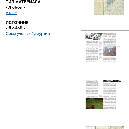
ТИП МАТЕРИАЛА
е
- Любой -
Атлас
с
ИСТОЧНИК
ь
- Любой -
Союз ученых Удмуртии