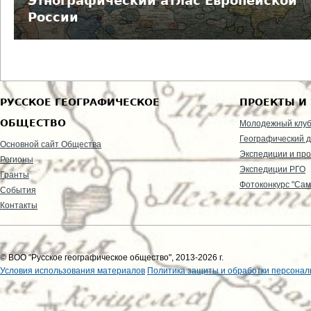
Этнографический атлас Европейской
е
России
с
ь
РУССКОЕ ГЕОГРАФИЧЕСКОЕ
ПРОЕКТЫ И
ОБЩЕСТВО
Молодежный клу
Географический д
Основной сайт Общества
Экспедиции и пр
Регионы
Экспедиции РГО
Гранты
Фотоконкурс "Сам
События
Контакты
© ВОО "Русское географическое общество", 2013-2026 г.
Условия использования материалов
Политика защиты и обработки персонал