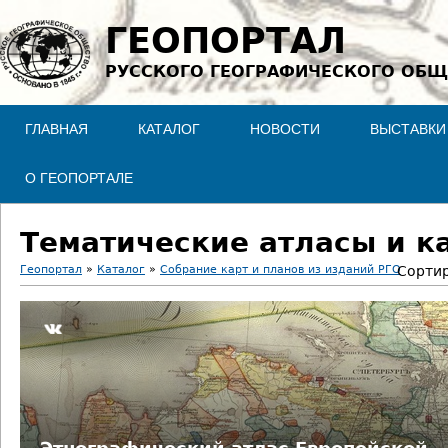
Jump to navigation
ГЕОПОРТАЛ
РУССКОГО ГЕОГРАФИЧЕСКОГО ОБЩ
ГЛАВНАЯ
КАТАЛОГ
НОВОСТИ
ВЫСТАВКИ
О ГЕОПОРТАЛЕ
Тематические атласы и к
Геопортал
»
Каталог
»
Собрание карт и планов из изданий РГО
Сортир
В
ы
з
д