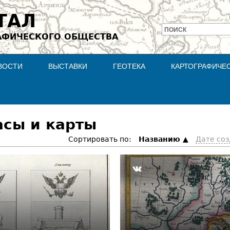
Jump to navigation
ТАЛ
ПОИСК
АФИЧЕСКОГО ОБЩЕСТВА
Форма
поиска
ВОСТИ
ВЫСТАВКИ
ГЕОТЕКА
КАРТОГРАФИЧЕ
асы и карты
Сортировать по:
Hазванию
Дате со