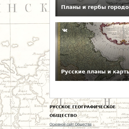
е
Планы и гербы городо
с
ь
Русские планы и карты
РУССКОЕ ГЕОГРАФИЧЕСКОЕ
ОБЩЕСТВО
Основной сайт Общества