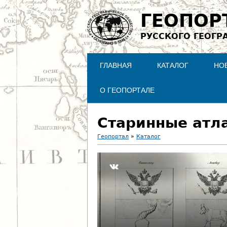
ГЕОПОР
РУССКОГО ГЕОГР
ГЛАВНАЯ
КАТАЛОГ
НО
О ГЕОПОРТАЛЕ
Старинные атл
Геопортал
»
Каталог
В
ы
з
д