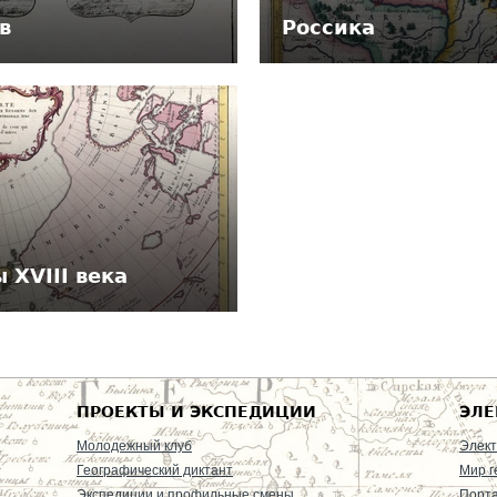
в
Россика
 XVIII века
ПРОЕКТЫ И ЭКСПЕДИЦИИ
ЭЛЕ
Молодежный клуб
Элект
Географический диктант
Мир г
Экспедиции и профильные смены
Порт