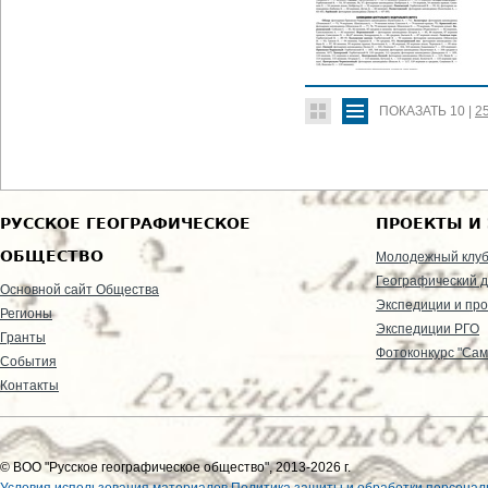
ПОКАЗАТЬ
10
|
2
РУССКОЕ ГЕОГРАФИЧЕСКОЕ
ПРОЕКТЫ И
ОБЩЕСТВО
Молодежный клу
Географический д
Основной сайт Общества
Экспедиции и пр
Регионы
Экспедиции РГО
Гранты
Фотоконкурс "Сам
События
Контакты
© ВОО "Русское географическое общество", 2013-2026 г.