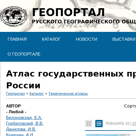
Jump to navigation
ГЕОПОРТАЛ
РУССКОГО ГЕОГРАФИЧЕСКОГО ОБЩ
ГЛАВНАЯ
КАТАЛОГ
НОВОСТИ
ВЫСТАВКИ
О ГЕОПОРТАЛЕ
Атлас государственных п
России
Геопортал
»
Каталог
»
Тематические атласы
В
АВТОР
Сорт
- Любой -
ы
Белоновская, Е.А.
Горбатовский, В.В.
ПОКАЗАТЬ
10
|
2
з
Данилова, И.В.
Краюхин, А.Н.