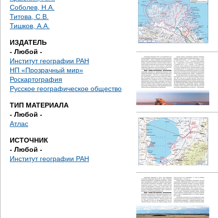
д
Соболев, Н.А.
Титова, С.В.
е
Тишков, А.А.
с
ИЗДАТЕЛЬ
- Любой -
ь
Институт географии РАН
НП «Прозрачный мир»
Роскартография
Русское географическое общество
ТИП МАТЕРИАЛА
- Любой -
Атлас
ИСТОЧНИК
- Любой -
Институт географии РАН