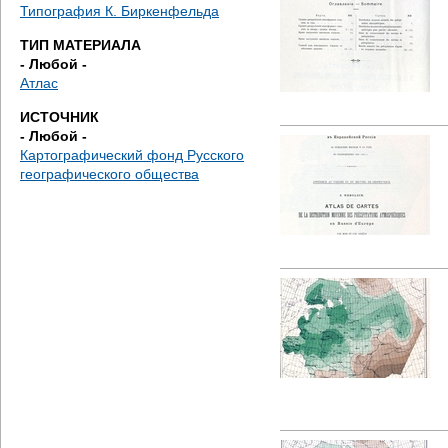
д
Типография К. Биркенфельда
ТИП МАТЕРИАЛА
е
- Любой -
Атлас
с
ИСТОЧНИК
ь
- Любой -
Картографический фонд Русского
географического общества