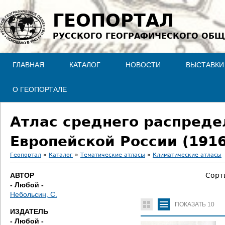
Jump to navigation
ГЕОПОРТАЛ
РУССКОГО ГЕОГРАФИЧЕСКОГО ОБЩ
ГЛАВНАЯ
КАТАЛОГ
НОВОСТИ
ВЫСТАВКИ
О ГЕОПОРТАЛЕ
Атлас среднего распреде
Европейской России (1916
Геопортал
»
Каталог
»
Тематические атласы
»
Климатические атласы
В
АВТОР
Сорт
- Любой -
ы
Небольсин, С.
ПОКАЗАТЬ
10
з
ИЗДАТЕЛЬ
- Любой -