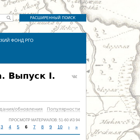
РАСШИРЕННЫЙ ПОИСК
СКИЙ ФОНД РГО
. Выпуск I.
здания/обновления
Популярности
ПРОСМОТР МАТЕРИАЛОВ: 51-60 ИЗ 94
3
4
5
6
7
8
9
10
›
»