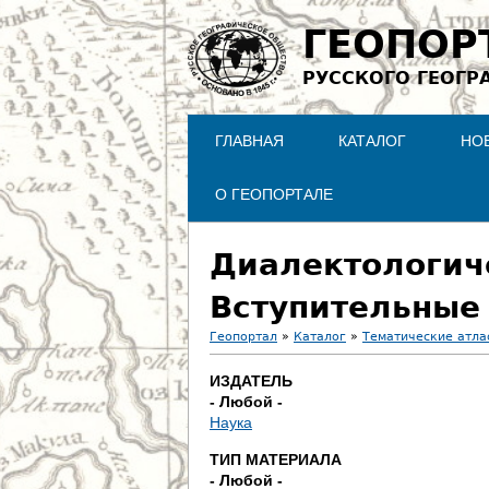
ГЕОПОР
РУССКОГО ГЕОГР
ГЛАВНАЯ
КАТАЛОГ
НО
О ГЕОПОРТАЛЕ
Диалектологиче
Вступительные 
Геопортал
»
Каталог
»
Тематические атла
В
ИЗДАТЕЛЬ
- Любой -
ы
Наука
з
ТИП МАТЕРИАЛА
- Любой -