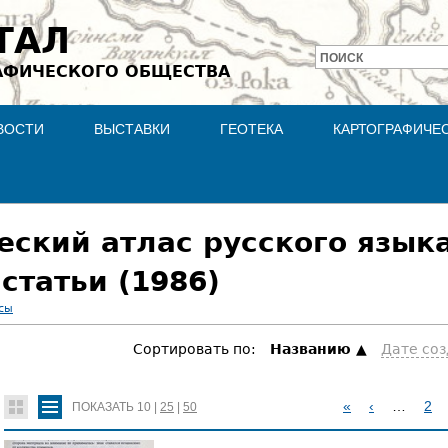
Jump to navigation
ТАЛ
ПОИСК
АФИЧЕСКОГО ОБЩЕСТВА
Форма
поиска
ВОСТИ
ВЫСТАВКИ
ГЕОТЕКА
КАРТОГРАФИЧЕ
ский атлас русского языка
статьи (1986)
сы
Сортировать по:
Hазванию
Дате со
«
‹
…
2
ПОКАЗАТЬ
10
|
25
|
50
С