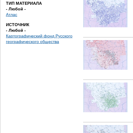
д
ТИП МАТЕРИАЛА
- Любой -
е
Атлас
ИСТОЧНИК
с
- Любой -
Картографический фонд Русского
ь
географического общества