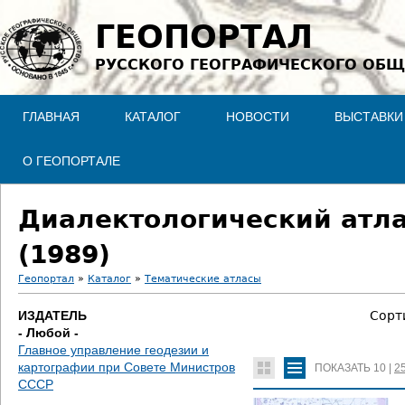
Jump to navigation
ГЕОПОРТАЛ
РУССКОГО ГЕОГРАФИЧЕСКОГО ОБЩ
ГЛАВНАЯ
КАТАЛОГ
НОВОСТИ
ВЫСТАВКИ
О ГЕОПОРТАЛЕ
Диалектологический атлас
(1989)
Геопортал
»
Каталог
»
Тематические атласы
В
ИЗДАТЕЛЬ
Сорт
- Любой -
ы
Главное управление геодезии и
картографии при Совете Министров
ПОКАЗАТЬ
10
|
2
з
СССР