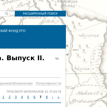
РАСШИРЕННЫЙ ПОИСК
СКИЙ ФОНД РГО
 Выпуск II.
здания/обновления
Популярности
ПРОСМОТР МАТЕРИАЛОВ: 61-70 ИЗ 78
1
2
3
4
5
6
7
8
›
»