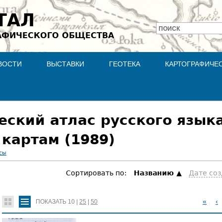
Jump to navigation
ТАЛ
ПОИСК
АФИЧЕСКОГО ОБЩЕСТВА
Форма
поиска
ВОСТИ
ВЫСТАВКИ
ГЕОТЕКА
КАРТОГРАФИЧЕ
ский атлас русского языка.
картам (1989)
сы
Сортировать по:
Hазванию
Дате со
«
‹
ПОКАЗАТЬ
10
|
25
|
50
С