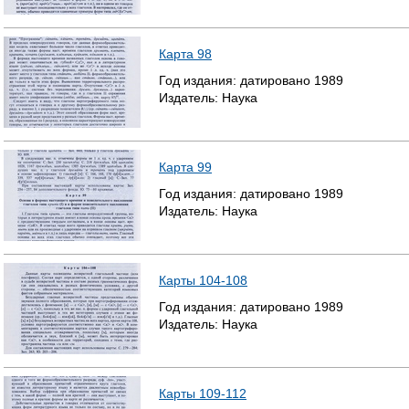
Карта 98
Год издания:
датировано
1989
Издатель:
Наука
Карта 99
Год издания:
датировано
1989
Издатель:
Наука
Карты 104-108
Год издания:
датировано
1989
Издатель:
Наука
Карты 109-112