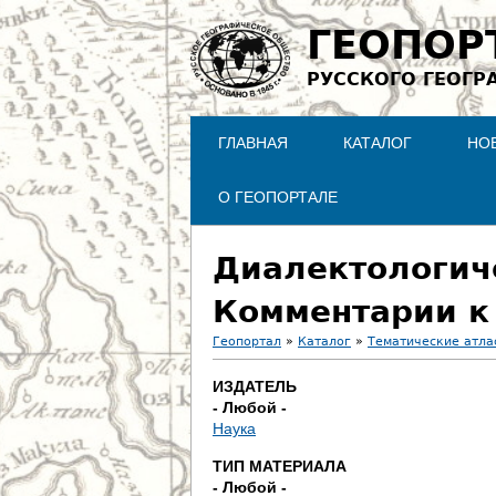
ГЕОПОР
РУССКОГО ГЕОГР
ГЛАВНАЯ
КАТАЛОГ
НО
О ГЕОПОРТАЛЕ
Диалектологиче
Комментарии к 
Геопортал
»
Каталог
»
Тематические атла
В
ИЗДАТЕЛЬ
- Любой -
ы
Наука
з
ТИП МАТЕРИАЛА
- Любой -