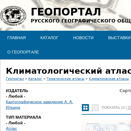
Jump to navigation
ГЕОПОРТАЛ
РУССКОГО ГЕОГРАФИЧЕСКОГО ОБЩ
ГЛАВНАЯ
КАТАЛОГ
НОВОСТИ
ВЫСТАВКИ
О ГЕОПОРТАЛЕ
Климатологический атлас
Геопортал
»
Каталог
»
Тематические атласы
»
Климатические атласы
В
ИЗДАТЕЛЬ
Сорт
- Любой -
ы
Картографическое заведение А. А.
Ильина
ПОКАЗАТЬ
10
|
2
з
ТИП МАТЕРИАЛА
д
- Любой -
Атлас