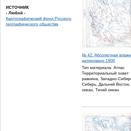
е
ИСТОЧНИК
- Любой -
с
Картографический фонд Русского
географического общества
ь
№ 42. Абсолютная влажно
датировано
1900
Тип материала:
Атлас
Территориальный охват:
равнина, Западно-Сибир
Сибирь, Дальний Восток
океан, Тихий океан