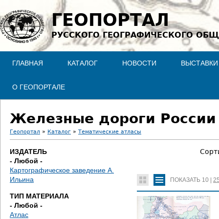
Jump to navigation
ГЕОПОРТАЛ
РУССКОГО ГЕОГРАФИЧЕСКОГО ОБЩ
ГЛАВНАЯ
КАТАЛОГ
НОВОСТИ
ВЫСТАВКИ
О ГЕОПОРТАЛЕ
Железные дороги России
Геопортал
»
Каталог
»
Тематические атласы
В
ИЗДАТЕЛЬ
Сорт
- Любой -
ы
Картографическое заведение А.
Ильина
ПОКАЗАТЬ
10
|
2
з
ТИП МАТЕРИАЛА
д
- Любой -
Атлас