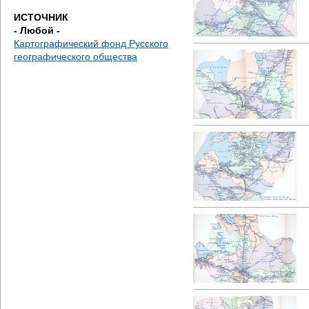
е
ИСТОЧНИК
- Любой -
с
Картографический фонд Русского
географического общества
ь