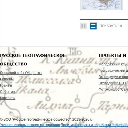
ПОКАЗАТЬ
10
РУССКОЕ ГЕОГРАФИЧЕСКОЕ
ПРОЕКТЫ И
ОБЩЕСТВО
Молодежный клу
Географический д
Основной сайт Общества
Экспедиции и пр
Регионы
Экспедиции РГО
Гранты
Фотоконкурс "Сам
События
Контакты
© ВОО "Русское географическое общество", 2013-2026 г.
Условия использования материалов
Политика защиты и обработки персонал