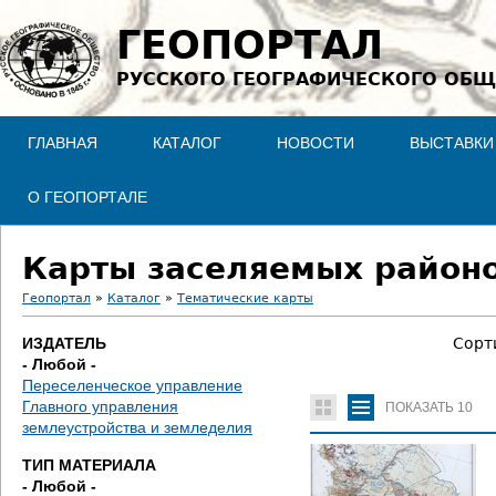
Jump to navigation
ГЕОПОРТАЛ
РУССКОГО ГЕОГРАФИЧЕСКОГО ОБЩ
ГЛАВНАЯ
КАТАЛОГ
НОВОСТИ
ВЫСТАВКИ
О ГЕОПОРТАЛЕ
Карты заселяемых районо
Геопортал
»
Каталог
»
Тематические карты
В
ИЗДАТЕЛЬ
Сорт
- Любой -
ы
Переселенческое управление
Главного управления
ПОКАЗАТЬ
10
з
землеустройства и земледелия
д
ТИП МАТЕРИАЛА
- Любой -