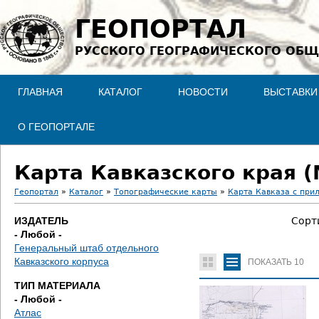
Jump to navigation
ГЕОПОРТАЛ
РУССКОГО ГЕОГРАФИЧЕСКОГО ОБЩ
ГЛАВНАЯ
КАТАЛОГ
НОВОСТИ
ВЫСТАВКИ
О ГЕОПОРТАЛЕ
Карта Кавказского края (
Геопортал
»
Каталог
»
Топографические карты
»
Карта Кавказа с при
В
ИЗДАТЕЛЬ
Сорт
- Любой -
ы
Генеральный штаб отдельного
Кавказского корпуса
ПОКАЗАТЬ
10
з
ТИП МАТЕРИАЛА
д
- Любой -
Атлас