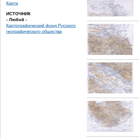
е
Карта
ИСТОЧНИК
с
- Любой -
Картографический фонд Русского
ь
географического общества