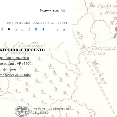
Поделиться:
ПРОСМОТР МАТЕРИАЛОВ: 31-40 ИЗ 133
3
4
5
6
7
8
9
…
›
»
КТРОННЫЕ ПРОЕКТЫ
ронная библиотека
еографии в VR / 360
ал фильмов
т "Окружающий мир"