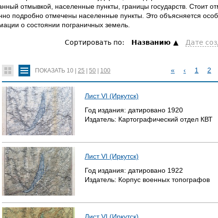
нный отмывкой, населенные пункты, границы государств. Стоит о
нно подробно отмечены населенные пункты. Это объясняется особ
ации о состоянии пограничных земель.
Сортировать по:
Hазванию
Дате со
«
‹
1
2
ПОКАЗАТЬ
10
|
25
|
50
|
100
С
Лист VI (Иркутск)
Т
Год издания:
датировано
1920
Издатель:
Картографический отдел КВТ
Р
А
Лист VI (Иркутск)
Н
Год издания:
датировано
1922
И
Издатель:
Корпус военных топографов
Ц
Ы
Лист VI (Иркутск)