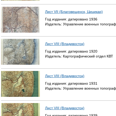
Лист VII (Благовещенск, Цицикар)
Год издания:
датировано
1936
Издатель:
Управление военных топогра
Лист VIII (Владивосток)
Год издания:
датировано
1920
Издатель:
Картографический отдел КВТ
Лист VIII (Владивосток)
Год издания:
датировано
1931
Издатель:
Управление военных топогра
Лист VIII (Владивосток)
Год издания:
датировано
1939