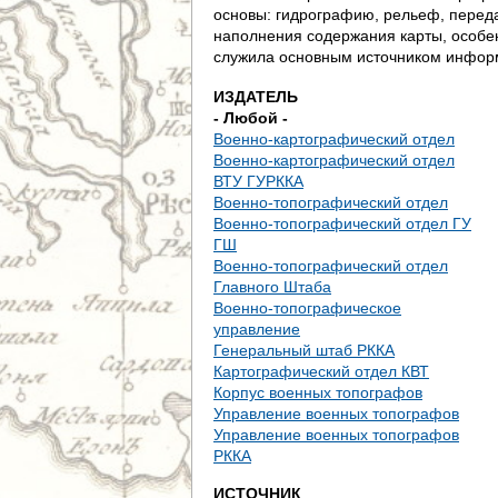
д
основы: гидрографию, рельеф, переда
наполнения содержания карты, особе
е
служила основным источником информ
с
ИЗДАТЕЛЬ
- Любой -
ь
Военно-картографический отдел
Военно-картографический отдел
ВТУ ГУРККА
Военно-топографический отдел
Военно-топографический отдел ГУ
ГШ
Военно-топографический отдел
Главного Штаба
Военно-топографическое
управление
Генеральный штаб РККА
Картографический отдел КВТ
Корпус военных топографов
Управление военных топографов
Управление военных топографов
РККА
ИСТОЧНИК