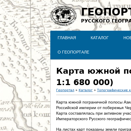
ГЕОПОР
РУССКОГО ГЕОГР
ГЛАВНАЯ
КАТАЛОГ
НО
О ГЕОПОРТАЛЕ
Карта южной п
1:1 680 000)
Геопортал
»
Каталог
»
Топографические 
В
Карта южной пограничной полосы Ази
Российской империи от побережья Черн
ы
Карта составлялась при активном уча
Императорского Русского географичес
з
На листах карт показаны земли пригр