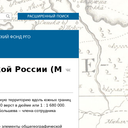
РАСШИРЕННЫЙ ПОИСК
СКИЙ ФОНД РГО
ой России (М
рную территорию вдоль южных границ
 верст в дюйме или 1 : 1 680 000.
Большева – члена-сотрудника
се элементы общегеографической