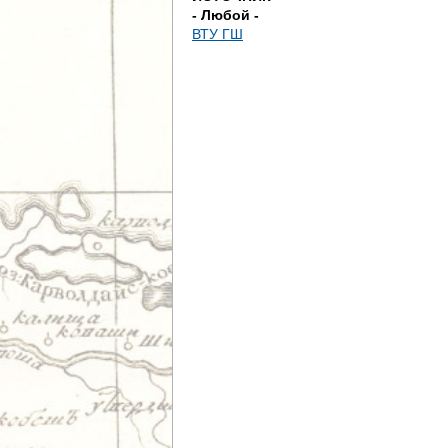
- Любой -
ВТУ ГШ