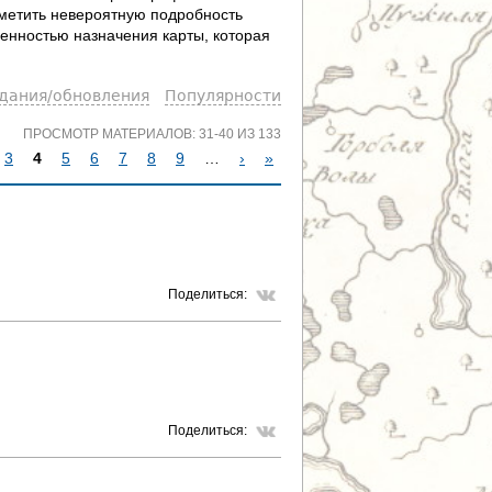
тметить невероятную подробность
енностью назначения карты, которая
здания/обновления
Популярности
ПРОСМОТР МАТЕРИАЛОВ: 31-40 ИЗ 133
3
4
5
6
7
8
9
…
›
»
Поделиться:
Поделиться: