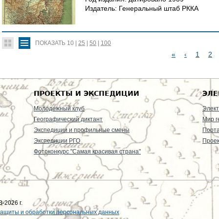
Издатель:
Генеральный штаб РККА
ПОКАЗАТЬ
10
|
25
|
50
|
100
«
‹
1
2
С
Т
ПРОЕКТЫ И ЭКСПЕДИЦИИ
ЭЛЕ
Р
Молодежный клуб
Элект
Географический диктант
Мир г
А
Экспедиции и профильные смены
Порт
Экспедиции РГО
Проек
Н
Фотоконкурс "Самая красивая страна"
И
Ц
Ы
-2026 г.
защиты и обработки персональных данных