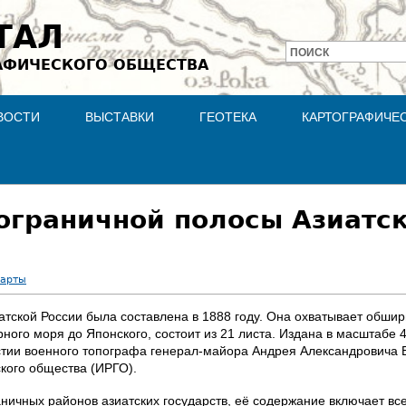
Jump to navigation
ТАЛ
ПОИСК
АФИЧЕСКОГО ОБЩЕСТВА
Форма
поиска
ВОСТИ
ВЫСТАВКИ
ГЕОТЕКА
КАРТОГРАФИЧЕ
ограничной полосы Азиатск
карты
атской России была составлена в 1888 году. Она охватывает обши
ого моря до Японского, состоит из 21 листа. Издана в масштабе 40
стии военного топографа генерал-майора Андрея Александровича 
кого общества (ИРГО).
аничных районов азиатских государств, её содержание включает в