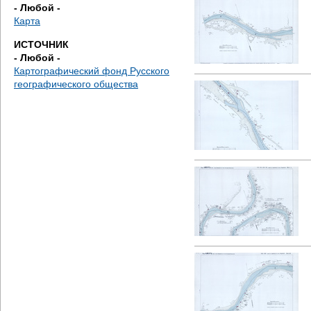
д
- Любой -
Карта
е
ИСТОЧНИК
- Любой -
с
Картографический фонд Русского
географического общества
ь