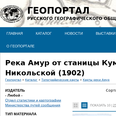
Jump to navigation
ГЕОПОРТАЛ
РУССКОГО ГЕОГРАФИЧЕСКОГО ОБЩ
ГЛАВНАЯ
КАТАЛОГ
НОВОСТИ
ВЫСТАВКИ
О ГЕОПОРТАЛЕ
Река Амур от станицы Ку
Никольской (1902)
Геопортал
»
Каталог
»
Топографические карты
»
Карты реки Амур
В
ИЗДАТЕЛЬ
Сорт
- Любой -
ы
Отдел статистики и картографии
Министерства путей сообщения
ПОКАЗАТЬ
10
|
2
з
ТИП МАТЕРИАЛА