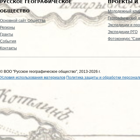
РУССКОЕ ГЕОГРАФИЧЕСКОЕ
ПРОЕКТЫ И
ОБЩЕСТВО
Молодежный клу
Географический д
Основной сайт Общества
Экспедиции и пр
Регионы
Экспедиции РГО
Гранты
Фотоконкурс "Сам
События
Контакты
© ВОО "Русское географическое общество", 2013-2026 г.
Условия использования материалов
Политика защиты и обработки персонал