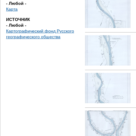
д
- Любой -
Карта
е
ИСТОЧНИК
- Любой -
с
Картографический фонд Русского
географического общества
ь