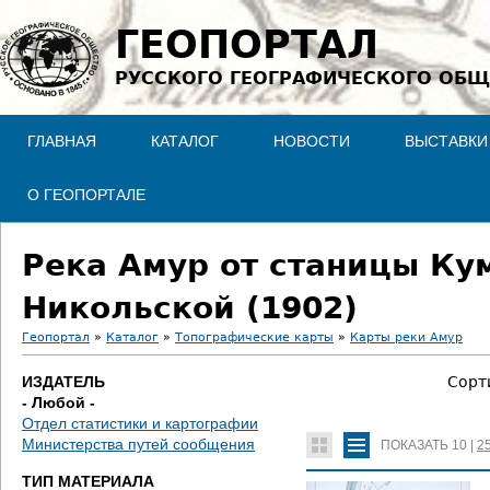
Jump to navigation
ГЕОПОРТАЛ
РУССКОГО ГЕОГРАФИЧЕСКОГО ОБЩ
ГЛАВНАЯ
КАТАЛОГ
НОВОСТИ
ВЫСТАВКИ
О ГЕОПОРТАЛЕ
Река Амур от станицы Ку
Никольской (1902)
Геопортал
»
Каталог
»
Топографические карты
»
Карты реки Амур
В
ИЗДАТЕЛЬ
Сорт
- Любой -
ы
Отдел статистики и картографии
Министерства путей сообщения
ПОКАЗАТЬ
10
|
2
з
ТИП МАТЕРИАЛА