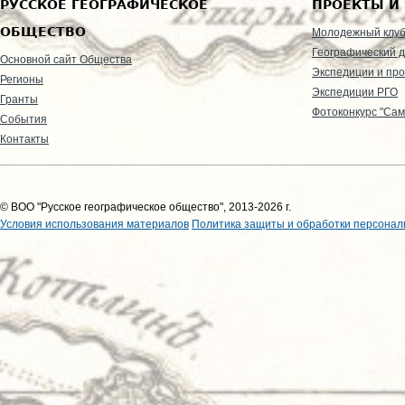
РУССКОЕ ГЕОГРАФИЧЕСКОЕ
ПРОЕКТЫ И
ОБЩЕСТВО
Молодежный клу
Географический д
Основной сайт Общества
Экспедиции и пр
Регионы
Экспедиции РГО
Гранты
Фотоконкурс "Сам
События
Контакты
© ВОО "Русское географическое общество", 2013-2026 г.
Условия использования материалов
Политика защиты и обработки персонал