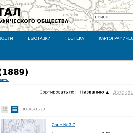
Jump to navigation
ТАЛ
ПОИСК
АФИЧЕСКОГО ОБЩЕСТВА
Форма
поиска
ВОСТИ
ВЫСТАВКИ
ГЕОТЕКА
КАРТОГРАФИЧЕ
(1889)
карты
Сортировать по:
Hазванию
Дате со
ПОКАЗАТЬ
10
Carte №.3-7