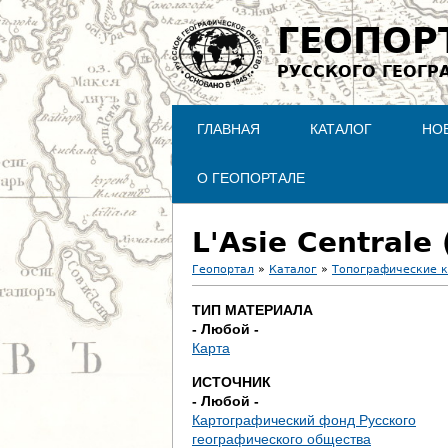
ГЕОПОР
РУССКОГО ГЕОГР
ГЛАВНАЯ
КАТАЛОГ
НО
О ГЕОПОРТАЛЕ
L'Asie Centrale 
Геопортал
»
Каталог
»
Топографические 
В
ТИП МАТЕРИАЛА
- Любой -
ы
Карта
з
ИСТОЧНИК
- Любой -
д
Картографический фонд Русского
географического общества