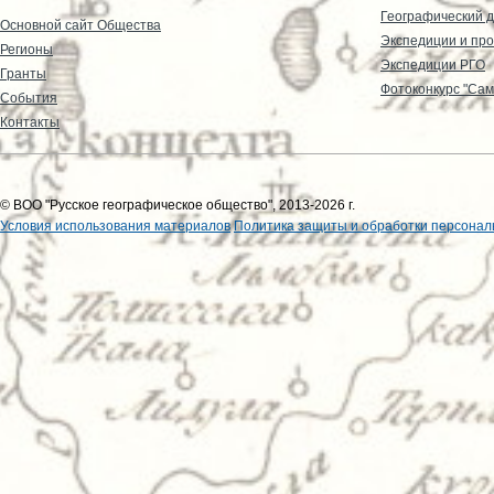
Географический д
Основной сайт Общества
Экспедиции и пр
Регионы
Экспедиции РГО
Гранты
Фотоконкурс "Сам
События
Контакты
© ВОО "Русское географическое общество", 2013-2026 г.
Условия использования материалов
Политика защиты и обработки персонал