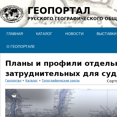
Jump to navigation
ГЕОПОРТАЛ
РУССКОГО ГЕОГРАФИЧЕСКОГО ОБЩ
ГЛАВНАЯ
КАТАЛОГ
НОВОСТИ
ВЫСТАВКИ
О ГЕОПОРТАЛЕ
Планы и профили отдельн
затруднительных для суд
Геопортал
»
Каталог
»
Топографические карты
Сорт
В
ы
з