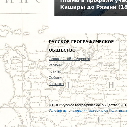
Планы и профили учас
е
Каширы до Рязани (1
с
ь
РУССКОЕ ГЕОГРАФИЧЕСКОЕ
ОБЩЕСТВО
Основной сайт Общества
Регионы
Гранты
События
Контакты
© ВОО "Русское географическое общество", 2013
Условия использования материалов
Политика 