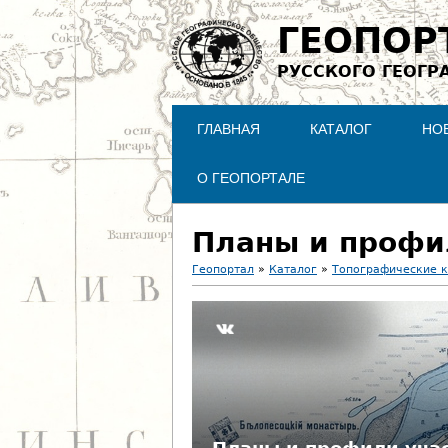
ГЕОПОР
РУССКОГО ГЕОГР
ГЛАВНАЯ
КАТАЛОГ
НО
О ГЕОПОРТАЛЕ
Планы и профи
Геопортал
»
Каталог
»
Топографические 
В
ы
з
д