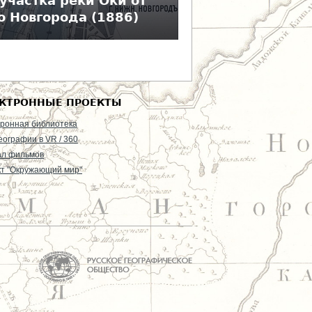
участка реки Оки от
о Новгорода (1886)
КТРОННЫЕ ПРОЕКТЫ
ронная библиотека
еографии в VR / 360
ал фильмов
т "Окружающий мир"