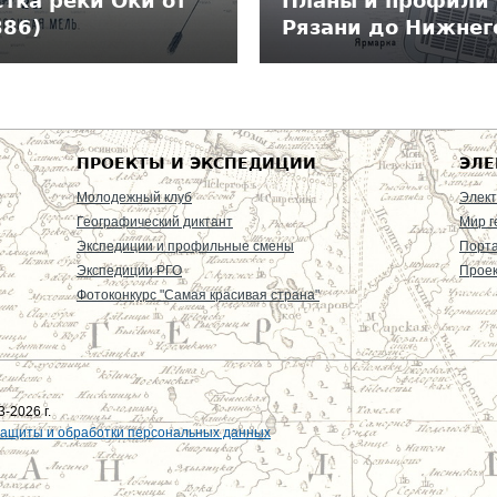
тка реки Оки от
Планы и профили 
886)
Рязани до Нижнег
ПРОЕКТЫ И ЭКСПЕДИЦИИ
ЭЛЕ
Молодежный клуб
Элект
Географический диктант
Мир г
Экспедиции и профильные смены
Порт
Экспедиции РГО
Проек
Фотоконкурс "Самая красивая страна"
-2026 г.
защиты и обработки персональных данных