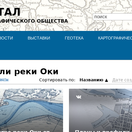
Jump to navigation
ТАЛ
ПОИСК
АФИЧЕСКОГО ОБЩЕСТВА
Форма
поиска
ВОСТИ
ВЫСТАВКИ
ГЕОТЕКА
КАРТОГРАФИЧЕ
ли реки Оки
карты
Сортировать по:
Hазванию
Дате со