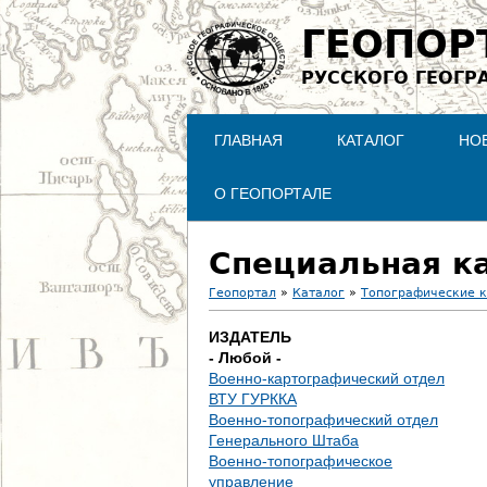
ГЕОПОР
РУССКОГО ГЕОГР
ГЛАВНАЯ
КАТАЛОГ
НО
О ГЕОПОРТАЛЕ
Специальная ка
Геопортал
»
Каталог
»
Топографические 
В
ИЗДАТЕЛЬ
- Любой -
ы
Военно-картографический отдел
ВТУ ГУРККА
з
Военно-топографический отдел
Генерального Штаба
д
Военно-топографическое
управление