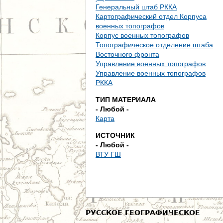
е
Генеральный штаб РККА
Картографический отдел Корпуса
с
военных топографов
Корпус военных топографов
ь
Топографическое отделение штаба
Восточного фронта
Управление военных топографов
Управление военных топографов
РККА
ТИП МАТЕРИАЛА
- Любой -
Карта
ИСТОЧНИК
- Любой -
ВТУ ГШ
РУССКОЕ ГЕОГРАФИЧЕСКОЕ