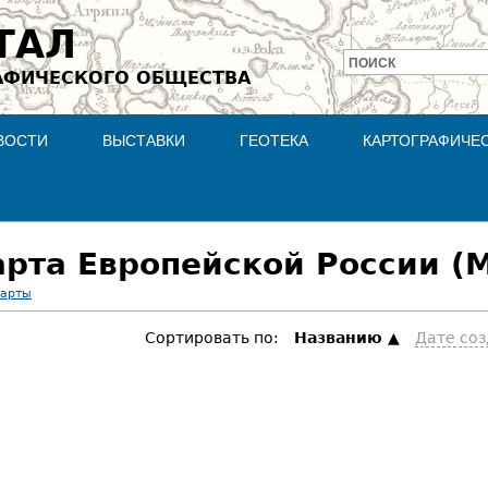
Jump to navigation
ТАЛ
ПОИСК
АФИЧЕСКОГО ОБЩЕСТВА
Форма
поиска
ВОСТИ
ВЫСТАВКИ
ГЕОТЕКА
КАРТОГРАФИЧЕ
рта Европейской России (М
карты
Сортировать по:
Hазванию
Дате со