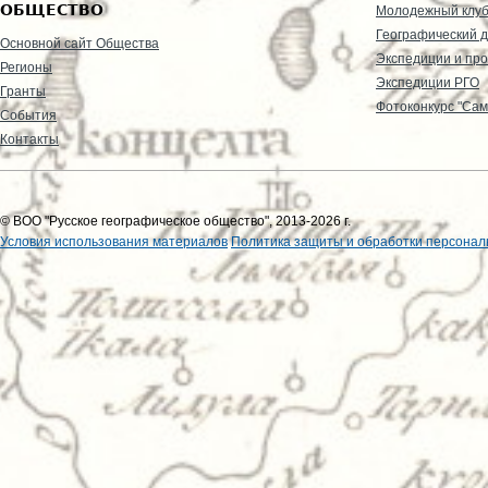
ОБЩЕСТВО
Молодежный клу
Географический д
Основной сайт Общества
Экспедиции и пр
Регионы
Экспедиции РГО
Гранты
Фотоконкурс "Сам
События
Контакты
© ВОО "Русское географическое общество", 2013-2026 г.
Условия использования материалов
Политика защиты и обработки персонал