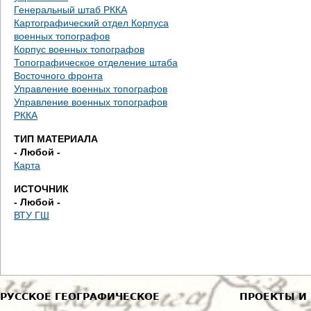
е
Генеральный штаб РККА
Картографический отдел Корпуса
с
военных топографов
Корпус военных топографов
ь
Топографическое отделение штаба
Восточного фронта
Управление военных топографов
Управление военных топографов
РККА
ТИП МАТЕРИАЛА
- Любой -
Карта
ИСТОЧНИК
- Любой -
ВТУ ГШ
РУССКОЕ ГЕОГРАФИЧЕСКОЕ
ПРОЕКТЫ И