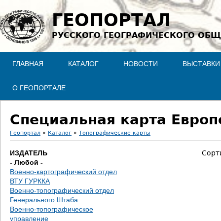
Jump to navigation
ГЕОПОРТАЛ
РУССКОГО ГЕОГРАФИЧЕСКОГО ОБЩ
ГЛАВНАЯ
КАТАЛОГ
НОВОСТИ
ВЫСТАВКИ
О ГЕОПОРТАЛЕ
Специальная карта Европе
Геопортал
»
Каталог
»
Топографические карты
В
ИЗДАТЕЛЬ
Сорт
- Любой -
ы
Военно-картографический отдел
ВТУ ГУРККА
з
Военно-топографический отдел
Генерального Штаба
д
Военно-топографическое
управление