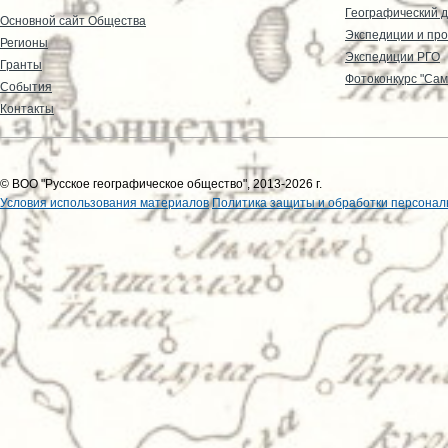
Географический д
Основной сайт Общества
Экспедиции и пр
Регионы
Экспедиции РГО
Гранты
Фотоконкурс "Сам
События
Контакты
© ВОО "Русское географическое общество", 2013-2026 г.
Условия использования материалов
Политика защиты и обработки персонал