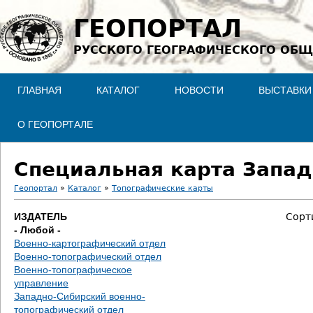
Jump to navigation
ГЕОПОРТАЛ
РУССКОГО ГЕОГРАФИЧЕСКОГО ОБЩ
ГЛАВНАЯ
КАТАЛОГ
НОВОСТИ
ВЫСТАВКИ
О ГЕОПОРТАЛЕ
Специальная карта Запад
Геопортал
»
Каталог
»
Топографические карты
В
ИЗДАТЕЛЬ
Сорт
- Любой -
ы
Военно-картографический отдел
Военно-топографический отдел
з
Военно-топографическое
управление
д
Западно-Сибирский военно-
топографический отдел