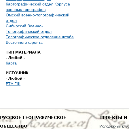
е
Картографический отдел Корпуса
военных топографов
с
Омский военно-топографический
отдел
ь
Сибирский Военно-
Топографический отдел
Топографическое отделение штаба
Восточного фронта
ТИП МАТЕРИАЛА
- Любой -
Карта
ИСТОЧНИК
- Любой -
ВТУ ГШ
РУССКОЕ ГЕОГРАФИЧЕСКОЕ
ПРОЕКТЫ И
ОБЩЕСТВО
Молодежный клу