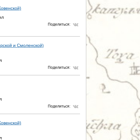
Ковенской)
ел
Поделиться:
верской и Смоленской)
л
Поделиться:
л
Поделиться:
Ковенской)
л