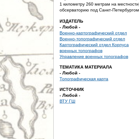
д
1 километру 260 метрам на местности
обсерваторию под Санкт-Петербургом
е
ИЗДАТЕЛЬ
с
- Любой -
Военно-картографический отдел
ь
Военно-топографический отдел
Картографический отдел Корпуса
военных топографов
Управление военных топографов
ТЕМАТИКА МАТЕРИАЛА
- Любой -
Топографическая карта
ИСТОЧНИК
- Любой -
ВТУ ГШ