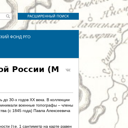
РАСШИРЕННЫЙ ПОИСК
СКИЙ ФОНД РГО
ой России (М
 до 30-х годов XX века. В коллекции
 принимали военные топографы – члены
тва (с 1845 года) Павла Алексеевича
сти (т.е. 1 сантиметр на карте равен