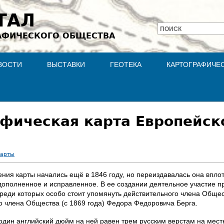
Jump to navigation
ТАЛ
ПОИСК
АФИЧЕСКОГО ОБЩЕСТВА
Форма
поиска
ВОСТИ
ВЫСТАВКИ
ГЕОТЕКА
КАРТОГРАФИЧЕ
фическая карта Европейск
карты
ия карты начались ещё в 1846 году, но переиздавалась она вплоть
, дополненное и исправленное. В ее создании деятельное участие
среди которых особо стоит упомянуть действительного члена Общес
го члена Общества (с 1869 года) Федора Федоровича Берга.
один английский дюйм на ней равен трем русским верстам на местно