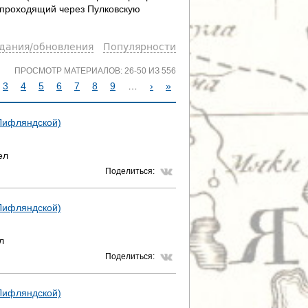
, проходящий через Пулковскую
здания/обновления
Популярности
ПРОСМОТР МАТЕРИАЛОВ: 26-50 ИЗ 556
3
4
5
6
7
8
9
…
›
»
 Лифляндской)
ел
Поделиться:
 Лифляндской)
л
Поделиться:
 Лифляндской)