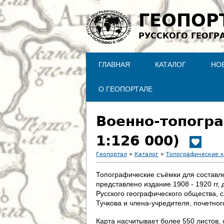
ГЕОПОР
РУССКОГО ГЕОГР
ГЛАВНАЯ
КАТАЛОГ
НО
О ГЕОПОРТАЛЕ
Военно-топогра
1:126 000)
Геопортал
»
Каталог
»
Топографические 
В
Топографические съёмки для составлен
представлено издание 1908 - 1920 гг
ы
Русского географического общества, 
Тучкова и члена-учредителя, почетно
з
Карта насчитывает более 550 листов, 