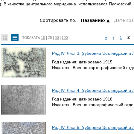
). В качестве центрального меридиана использовался Пулковский
.
Сортировать по:
Hазванию
Дате со
«
‹
1
2
ПОКАЗАТЬ
10
|
25
|
50
|
100
С
Ряд IV. Лист 3. (губернии Эстляндской и
Т
Год издания:
датировано
1915
Издатель:
Военно-картографический отд
Р
А
Ряд IV. Лист 4. (губернии Эстляндской и
Н
Год издания:
датировано
1918
И
Издатель:
Военно-топографический отде
Ц
Ы
Ряд IV. Лист 5. (губернии Эстляндской и