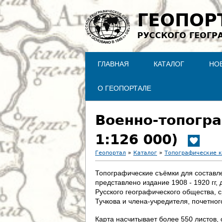
ГЕОПОР
РУССКОГО ГЕОГР
ГЛАВНАЯ
КАТАЛОГ
НО
О ГЕОПОРТАЛЕ
Военно-топогра
1:126 000)
Геопортал
»
Каталог
»
Топографические 
В
Топографические съёмки для составлен
представлено издание 1908 - 1920 гг
ы
Русского географического общества, 
Тучкова и члена-учредителя, почетно
з
Карта насчитывает более 550 листов, 