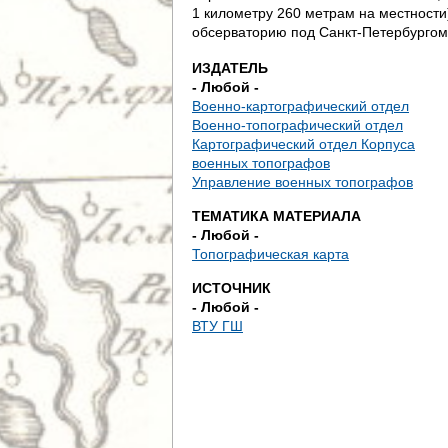
д
1 километру 260 метрам на местности
обсерваторию под Санкт-Петербургом
е
ИЗДАТЕЛЬ
с
- Любой -
Военно-картографический отдел
ь
Военно-топографический отдел
Картографический отдел Корпуса
военных топографов
Управление военных топографов
ТЕМАТИКА МАТЕРИАЛА
- Любой -
Топографическая карта
ИСТОЧНИК
- Любой -
ВТУ ГШ