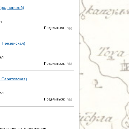
 Гродненской)
л
Поделиться:
и Пензенская)
ел
Поделиться:
и Саратовская)
ел
Поделиться:
)
уса военных топографов