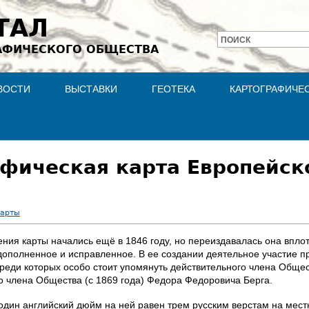
Jump to navigation
ТАЛ
ПОИСК
АФИЧЕСКОГО ОБЩЕСТВА
Форма
поиска
ВОСТИ
ВЫСТАВКИ
ГЕОТЕКА
КАРТОГРАФИЧЕ
фическая карта Европейск
карты
ия карты начались ещё в 1846 году, но переиздавалась она вплоть
, дополненное и исправленное. В ее создании деятельное участие
среди которых особо стоит упомянуть действительного члена Общес
го члена Общества (с 1869 года) Федора Федоровича Берга.
один английский дюйм на ней равен трем русским верстам на местно