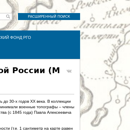
РАСШИРЕННЫЙ ПОИСК
СКИЙ ФОНД РГО
ой России (М
 до 30-х годов XX века. В коллекции
 принимали военные топографы – члены
тва (с 1845 года) Павла Алексеевича
сти (т.е. 1 сантиметр на карте равен