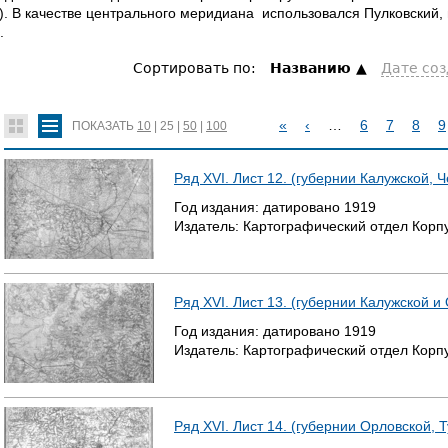
). В качестве центрального меридиана использовался Пулковский
.
Сортировать по:
Hазванию
Дате со
«
‹
…
6
7
8
9
ПОКАЗАТЬ
10
|
25
|
50
|
100
С
Ряд XVI. Лист 12. (губернии Калужской, 
Т
Год издания:
датировано
1919
Издатель:
Картографический отдел Корп
Р
А
Ряд XVI. Лист 13. (губернии Калужской и
Н
Год издания:
датировано
1919
И
Издатель:
Картографический отдел Корп
Ц
Ы
Ряд XVI. Лист 14. (губернии Орловской, 