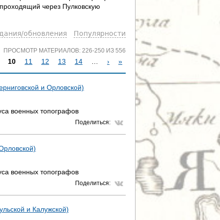
, проходящий через Пулковскую
здания/обновления
Популярности
ПРОСМОТР МАТЕРИАЛОВ: 226-250 ИЗ 556
10
11
12
13
14
…
›
»
Черниговской и Орловской)
уса военных топографов
Поделиться:
 Орловской)
уса военных топографов
Поделиться:
Тульской и Калужской)