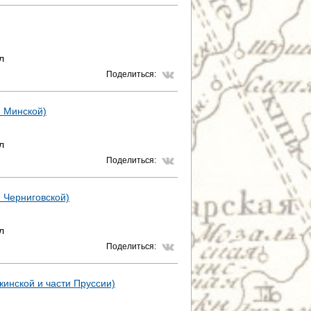
л
Поделиться:
и Минской)
л
Поделиться:
и Черниговской)
л
Поделиться:
жинской и части Пруссии)