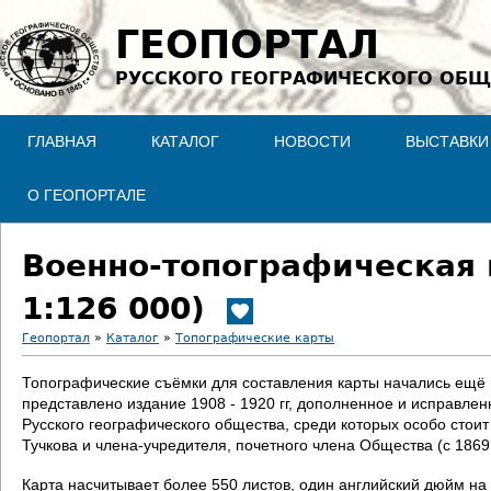
Jump to navigation
ГЕОПОРТАЛ
РУССКОГО ГЕОГРАФИЧЕСКОГО ОБЩ
ГЛАВНАЯ
КАТАЛОГ
НОВОСТИ
ВЫСТАВКИ
О ГЕОПОРТАЛЕ
Военно-топографическая 
1:126 000)
Геопортал
»
Каталог
»
Топографические карты
В
Топографические съёмки для составления карты начались ещё в 
представлено издание 1908 - 1920 гг, дополненное и исправле
ы
Русского географического общества, среди которых особо стои
Тучкова и члена-учредителя, почетного члена Общества (с 186
з
Карта насчитывает более 550 листов, один английский дюйм на 