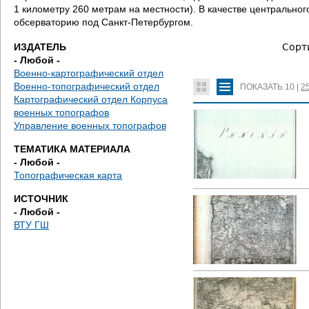
д
1 километру 260 метрам на местности). В качестве центральн
обсерваторию под Санкт-Петербургом.
е
ИЗДАТЕЛЬ
Сорт
с
- Любой -
Военно-картографический отдел
ь
Военно-топографический отдел
ПОКАЗАТЬ
10
|
2
Картографический отдел Корпуса
военных топографов
Управление военных топографов
ТЕМАТИКА МАТЕРИАЛА
- Любой -
Топографическая карта
ИСТОЧНИК
- Любой -
ВТУ ГШ