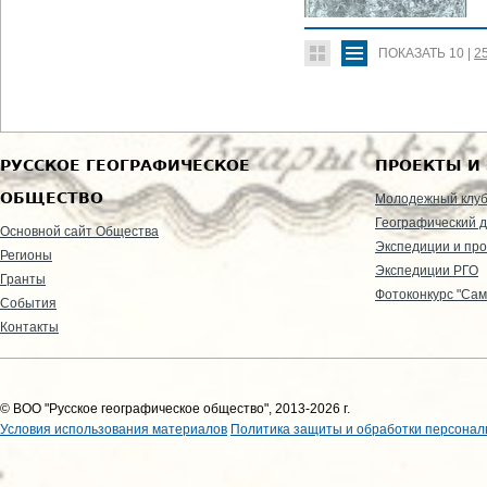
ПОКАЗАТЬ
10
|
2
РУССКОЕ ГЕОГРАФИЧЕСКОЕ
ПРОЕКТЫ И
ОБЩЕСТВО
Молодежный клу
Географический д
Основной сайт Общества
Экспедиции и пр
Регионы
Экспедиции РГО
Гранты
Фотоконкурс "Сам
События
Контакты
© ВОО "Русское географическое общество", 2013-2026 г.
Условия использования материалов
Политика защиты и обработки персонал