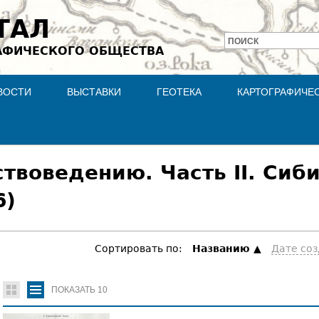
Jump to navigation
ТАЛ
ПОИСК
АФИЧЕСКОГО ОБЩЕСТВА
Форма
поиска
ВОСТИ
ВЫСТАВКИ
ГЕОТЕКА
КАРТОГРАФИЧЕ
ствоведению. Часть II. Сиб
6)
Сортировать по:
Hазванию
Дате со
ПОКАЗАТЬ
10