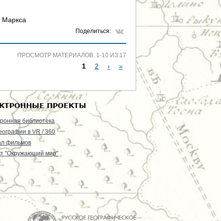
. Маркса
Поделиться:
ПРОСМОТР МАТЕРИАЛОВ: 1-10 ИЗ 17
1
2
›
»
С
Т
КТРОННЫЕ ПРОЕКТЫ
Р
ронная библиотека
еографии в VR / 360
А
ал фильмов
т "Окружающий мир"
Н
И
Ц
Ы