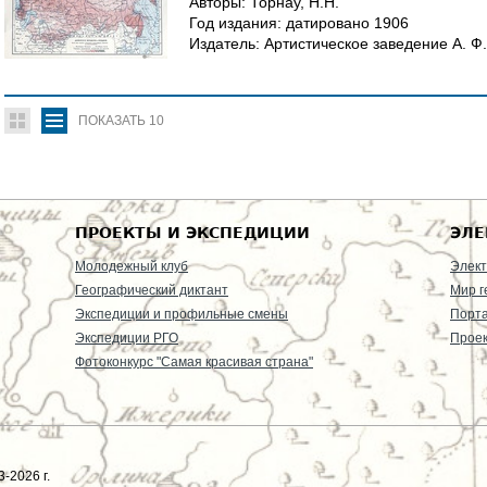
Авторы:
Торнау, Н.Н.
Год издания:
датировано
1906
Издатель:
Артистическое заведение А. Ф
ПОКАЗАТЬ
10
ПРОЕКТЫ И ЭКСПЕДИЦИИ
ЭЛЕ
Молодежный клуб
Элект
Географический диктант
Мир г
Экспедиции и профильные смены
Порт
Экспедиции РГО
Проек
Фотоконкурс "Самая красивая страна"
-2026 г.