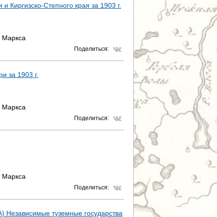
 и Киргизско-Степного края за 1903 г.
Т
Р
. Маркса
Поделиться:
А
Н
и за 1903 г.
И
Ц
. Маркса
Поделиться:
Ы
. Маркса
Поделиться:
. А) Независимые туземные государства