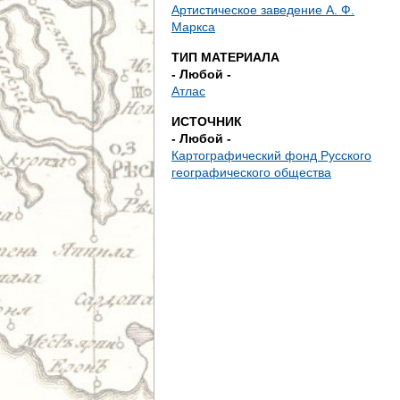
д
Артистическое заведение А. Ф.
Маркса
е
ТИП МАТЕРИАЛА
- Любой -
с
Атлас
ь
ИСТОЧНИК
- Любой -
Картографический фонд Русского
географического общества