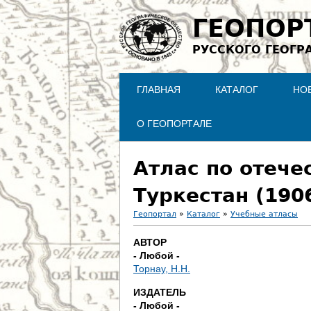
ГЕОПОР
РУССКОГО ГЕОГР
ГЛАВНАЯ
КАТАЛОГ
НО
О ГЕОПОРТАЛЕ
Атлас по отече
Туркестан (190
Геопортал
»
Каталог
»
Учебные атласы
В
АВТОР
- Любой -
ы
Торнау, Н.Н.
з
ИЗДАТЕЛЬ
- Любой -