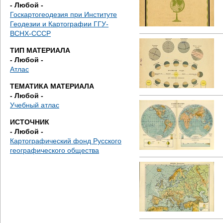
е
- Любой -
Госкартогеодезия при Институте
с
Геодезии и Картографии ГГУ-
ВСНХ-СССР
ь
ТИП МАТЕРИАЛА
- Любой -
Атлас
ТЕМАТИКА МАТЕРИАЛА
- Любой -
Учебный атлас
ИСТОЧНИК
- Любой -
Картографический фонд Русского
географического общества