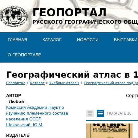
Jump to navigation
ГЕОПОРТАЛ
РУССКОГО ГЕОГРАФИЧЕСКОГО ОБЩ
ГЛАВНАЯ
КАТАЛОГ
НОВОСТИ
ВЫСТАВКИ
О ГЕОПОРТАЛЕ
Географический атлас в 1
Геопортал
»
Каталог
»
Учебные атласы
»
Географический атлас под 
В
АВТОР
Сорт
- Любой -
ы
Комиссия Академии Наук по
изучению племенного состава
ПОКАЗАТЬ
10
з
населения СССР
Шокальский, Ю.М.
д
ИЗДАТЕЛЬ