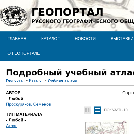
Jump to navigation
ГЕОПОРТАЛ
РУССКОГО ГЕОГРАФИЧЕСКОГО ОБЩ
ГЛАВНАЯ
КАТАЛОГ
НОВОСТИ
ВЫСТАВКИ
О ГЕОПОРТАЛЕ
Подробный учебный атлас
Геопортал
»
Каталог
»
Учебные атласы
В
АВТОР
Сорт
- Любой -
ы
Проскуряков, Семенов
ПОКАЗАТЬ
10
з
ТИП МАТЕРИАЛА
- Любой -
д
Атлас