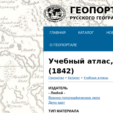
ГЕОПОР
РУССКОГО ГЕОГР
ГЛАВНАЯ
КАТАЛОГ
НО
О ГЕОПОРТАЛЕ
Учебный атлас,
(1842)
Геопортал
»
Каталог
»
Учебные атласы
В
ИЗДАТЕЛЬ
- Любой -
ы
Военно-топографическое депо
Депо карт
з
ТИП МАТЕРИАЛА