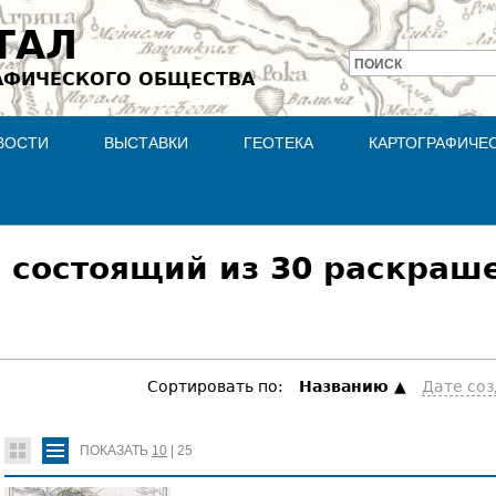
Jump to navigation
ТАЛ
ПОИСК
АФИЧЕСКОГО ОБЩЕСТВА
Форма
поиска
ВОСТИ
ВЫСТАВКИ
ГЕОТЕКА
КАРТОГРАФИЧЕ
 состоящий из 30 раскраш
Сортировать по:
Hазванию
Дате со
ПОКАЗАТЬ
10
|
25