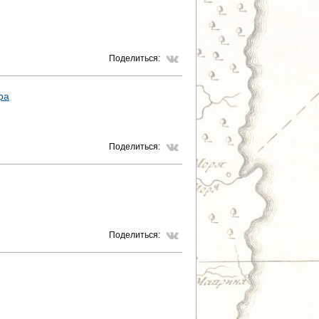
Т
Р
Поделиться:
А
ра
Н
И
Поделиться:
Ц
Ы
Поделиться: