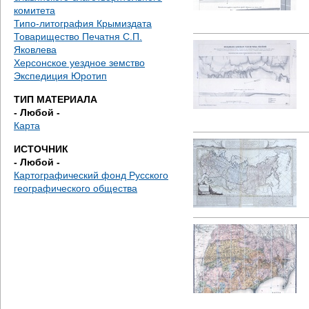
комитета
Типо-литография Крымиздата
Товарищество Печатня С.П.
Яковлева
Херсонское уездное земство
Экспедиция Юротип
ТИП МАТЕРИАЛА
- Любой -
Карта
ИСТОЧНИК
- Любой -
Картографический фонд Русского
географического общества