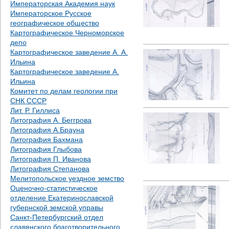
Императорская Академия наук
Императорское Русское
географическое общество
Картографическое Черноморское
депо
Картографическое заведение А. А.
Ильина
Картографическое заведение А.
Ильина
Комитет по делам геологии при
СНК СССР
Лит. Р. Гиллиса
Литография А. Беггрова
Литография А.Брауна
Литография Бахмана
Литография Глыбова
Литография П. Иванова
Литография Степанова
Мелитопольское уездное земство
Оценочно-статистическое
отделение Екатеринославской
губернской земской управы
Санкт-Петербургский отдел
славянского благотворительного