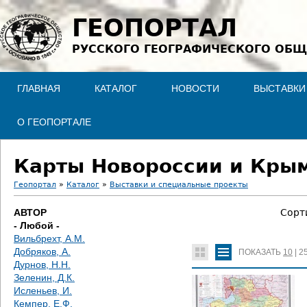
Jump to navigation
ГЕОПОРТАЛ
РУССКОГО ГЕОГРАФИЧЕСКОГО ОБЩ
ГЛАВНАЯ
КАТАЛОГ
НОВОСТИ
ВЫСТАВКИ
О ГЕОПОРТАЛЕ
Карты Новороссии и Кры
Геопортал
»
Каталог
»
Выставки и специальные проекты
В
АВТОР
Сорт
- Любой -
ы
Вильбрехт, А.М.
Добряков, А.
ПОКАЗАТЬ
10
|
2
з
Дурнов, Н.Н.
Зеленин, Д.К.
д
Исленьев, И.
Кемпер, Е.Ф.