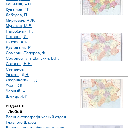
е
Кошевич, А.О.
Кушелев, Г.Г.
с
Лебедев, П.
Миркович, М.Ф.
ь
Муратов, М.В.
Нагробный, Я.
Потапов, И.
Риттих, А.Ф.
Руктешель, Р.
Самсони-Тодоров, Ф.
Семенов-Тян-Шанский, В.П.
Соколов, Н.Н.
Степанов
Ушаков, Д.Н.
Флоринский, Т.Д.
Фохт, К.К.
Черный, Ф.
Шмидт, Я.Ф.
ИЗДАТЕЛЬ
- Любой -
Военно-топографический отдел
Главного Штаба
Военно-топографическое депо