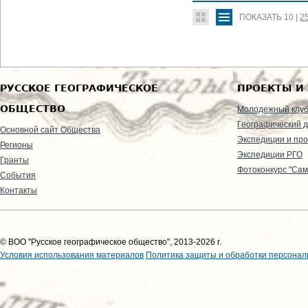
ПОКАЗАТЬ
10
|
2
РУССКОЕ ГЕОГРАФИЧЕСКОЕ
ПРОЕКТЫ И
ОБЩЕСТВО
Молодежный клу
Географический д
Основной сайт Общества
Экспедиции и пр
Регионы
Экспедиции РГО
Гранты
Фотоконкурс "Сам
События
Контакты
© ВОО "Русское географическое общество", 2013-2026 г.
Условия использования материалов
Политика защиты и обработки персонал