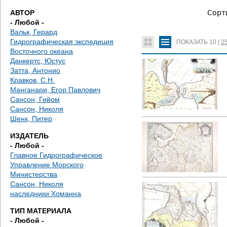
е
АВТОР
Сорт
- Любой -
с
Вальк, Герард
Гидрографическая экспедиция
ПОКАЗАТЬ
10
|
2
ь
Восточного океана
Данкертс, Юстус
Затта, Антонио
Кравков, С.Н.
Манганари, Егор Павлович
Сансон, Гийом
Сансон, Николя
Шенк, Питер
ИЗДАТЕЛЬ
- Любой -
Главное Гидрографическое
Управление Морского
Министерства
Сансон, Николя
наследники Хоманна
ТИП МАТЕРИАЛА
- Любой -