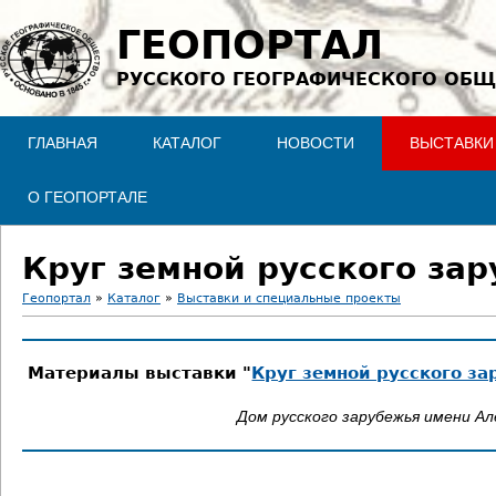
Jump to navigation
ГЕОПОРТАЛ
РУССКОГО ГЕОГРАФИЧЕСКОГО ОБЩ
ГЛАВНАЯ
КАТАЛОГ
НОВОСТИ
ВЫСТАВКИ
О ГЕОПОРТАЛЕ
Круг земной русского за
Геопортал
»
Каталог
»
Выставки и специальные проекты
В
Материалы выставки "
Круг земной русского з
ы
Дом русского зарубежья имени Ал
з
д