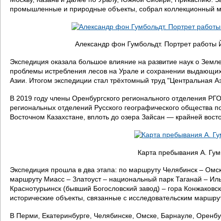
д
промышленные и природные объекты, собрал коллекционный мат
е
с
Александр фон Гумбольдт. Портрет работы Й
ь
Экспедиция оказала большое влияние на развитие наук о Земле
проблемы истребления лесов на Урале и сохранении выдающихс
Азии. Итогом экспедиции стал трёхтомный труд "Центральная 
В 2019 году члены Оренбургского регионального отделения РГО
региональных отделений Русского географического общества п
Восточном Казахстане, вплоть до озера Зайсан — крайней вост
Карта пребывания А. Гумб
Экспедиция прошла в два этапа: по маршруту Челябинск – Омск
маршруту Миасс – Златоуст – национальный парк Таганай – Иль
Краснотурьинск (бывший Богословский завод) – гора Конжаковс
исторические объекты, связанные с исследовательским маршру
В Перми, Екатеринбурге, Челябинске, Омске, Барнауле, Оренбу