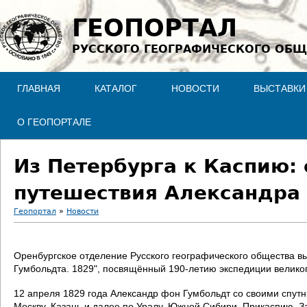
Jump to navigation
ГЕОПОРТАЛ
РУССКОГО ГЕОГРАФИЧЕСКОГО ОБЩ
ГЛАВНАЯ
КАТАЛОГ
НОВОСТИ
ВЫСТАВКИ
О ГЕОПОРТАЛЕ
Из Петербурга к Каспию:
путешествия Александра
Геопортал
»
Новости
В
Оренбургское отделение Русского географического общества в
ы
Гумбольдта. 1829", посвящённый 190-летию экспедиции велико
з
12 апреля 1829 года Александр фон Гумбольдт со своими спутн
Москву, Казань и далее по Уралу, Южной Сибири, Прикаспию. З