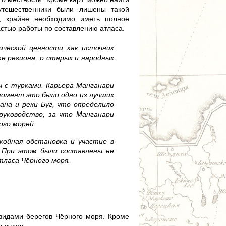
утешественники были лишены такой
а, крайне необходимо иметь полное
астью работы по составлению атласа.
ической ценности как источник
е региона, о старых и народных
ы с турками. Карьера Манганари
момент это было одно из лучших
ана и реки Буг, что определило
руководство, за что Манганари
ого морей.
ойная обстановка и участие в
. При этом были составлены не
тласа Чёрного моря.
 видами берегов Чёрного моря. Кроме
 судов.