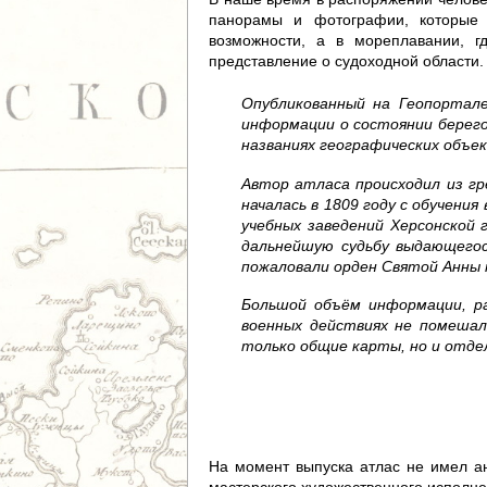
д
панорамы и фотографии, которые 
возможности, а в мореплавании, г
е
представление о судоходной области.
с
Опубликованный на Геопорта
информации о состоянии берего
ь
названиях географических объе
Автор атласа происходил из гр
началась в 1809 году с обучен
учебных заведений Херсонской 
дальнейшую судьбу выдающегос
пожаловали орден Святой Анны 
Большой объём информации, р
военных действиях не помешал
только общие карты, но и отде
На момент выпуска атлас не имел ан
мастерского художественного исполне