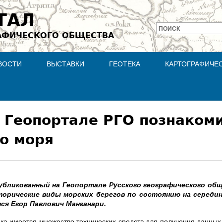
Jump to navigation
ТАЛ
ПОИСК
АФИЧЕСКОГО ОБЩЕСТВА
Форма
поиска
ВОСТИ
ВЫСТАВКИ
ГЕОТЕКА
КАРТОГРАФИЧЕ
 Геопортале РГО познакоми
о моря
убликованный на Геопортале Русского географического об
орические виды морских берегов по состоянию на середин
ся Егор Павлович Манганари.
ка имеется множество технических средств для получения данных 