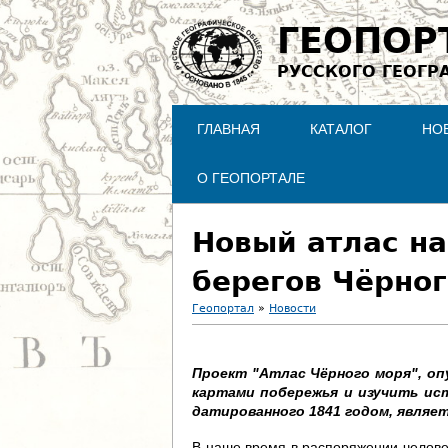
ГЕОПОР
РУССКОГО ГЕОГР
ГЛАВНАЯ
КАТАЛОГ
НО
О ГЕОПОРТАЛЕ
Новый атлас на
берегов Чёрног
Геопортал
»
Новости
В
Проект "Атлас Чёрного моря", оп
ы
картами побережья и изучить ист
датированного 1841 годом, являет
з
В наше время в распоряжении челове