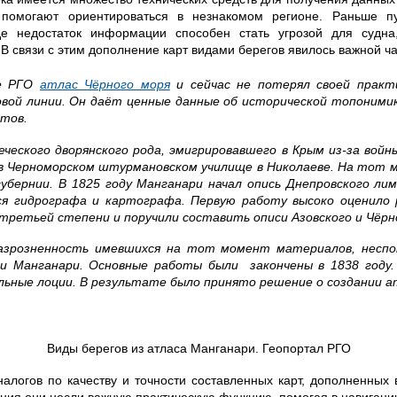
помогают ориентироваться в незнакомом регионе. Раньше п
де недостаток информации способен стать угрозой для судн
 В связи с этим дополнение карт видами берегов явилось важной ч
ле РГО
атлас Чёрного моря
и сейчас не потерял своей практ
вой линии. Он даёт ценные данные об исторической топонимик
ктов.
еческого дворянского рода, эмигрировавшего в Крым из-за войн
ия в Черноморском штурмановском училище в Николаеве. На тот 
губернии. В 1825 году Манганари начал опись Днепровского лим
я гидрографа и картографа. Первую работу высоко оценило 
третьей степени и поручили составить описи Азовского и Чёрн
азрозненность имевшихся на тот момент материалов, неспок
и Манганари. Основные работы были закончены в 1838 году
льные лоции. В результате было принято решение о создании а
Виды берегов из атласа Манганари. Геопортал РГО
алогов по качеству и точности составленных карт, дополненных
ния они несли важную практическую функцию, помогая в навигации