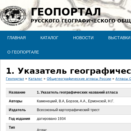
Jump to navigation
ГЕОПОРТАЛ
РУССКОГО ГЕОГРАФИЧЕСКОГО ОБЩ
ГЛАВНАЯ
КАТАЛОГ
НОВОСТИ
ВЫСТАВКИ
О ГЕОПОРТАЛЕ
1. Указатель географиче
Геопортал
»
Каталог
»
Общегеографические атласы России
»
Атласы С
В
Название
1. Указатель географических названий атласа
ы
Авторы
Каменецкий, В.А, Борзов, А.А., Ермонской, Н.Г.
з
Издатель
Всесоюзный картографический трест
Год издания
датировано 1934
д
Тип
Атлас