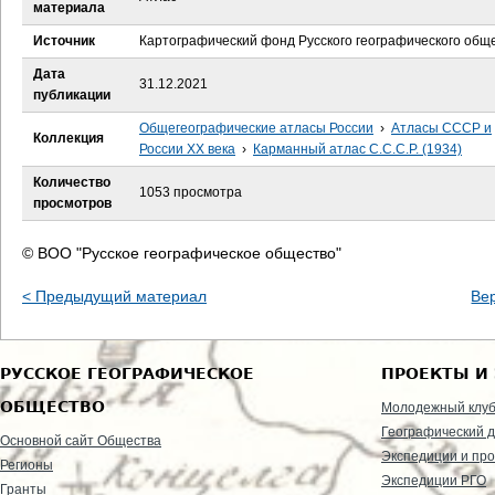
е
материала
Источник
Картографический фонд Русского географического общ
с
Дата
31.12.2021
ь
публикации
Общегеографические атласы России
›
Атласы СССР и
Коллекция
России XX века
›
Карманный атлас С.С.С.Р. (1934)
Количество
1053 просмотра
просмотров
© ВОО "Русское географическое общество"
< Предыдущий материал
Ве
РУССКОЕ ГЕОГРАФИЧЕСКОЕ
ПРОЕКТЫ И
ОБЩЕСТВО
Молодежный клу
Географический д
Основной сайт Общества
Экспедиции и пр
Регионы
Экспедиции РГО
Гранты