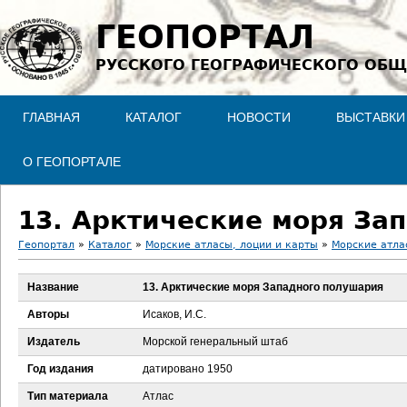
Jump to navigation
ГЕОПОРТАЛ
РУССКОГО ГЕОГРАФИЧЕСКОГО ОБЩ
ГЛАВНАЯ
КАТАЛОГ
НОВОСТИ
ВЫСТАВКИ
О ГЕОПОРТАЛЕ
13. Арктические моря За
Геопортал
»
Каталог
»
Морские атласы, лоции и карты
»
Морские атла
В
Название
13. Арктические моря Западного полушария
ы
Авторы
Исаков, И.С.
з
Издатель
Морской генеральный штаб
Год издания
датировано 1950
д
Тип материала
Атлас