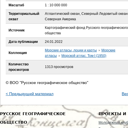
е
Масштаб
1 : 10 000 000
с
Территориальный
Атлантический океан, Северный Ледовитый океан
охват
Северная Америка
ь
Картографический фонд Русского географического
Источник
общества
Дата публикации
24.01.2022
Морские атласы, лоции и карты
›
Морские
Коллекция
атласы
›
Морской атлас. Том I (1950)
Количество
1313 просмотров
просмотров
© ВОО "Русское географическое общество"
< Предыдущий материал
Ве
РУССКОЕ ГЕОГРАФИЧЕСКОЕ
ПРОЕКТЫ И
ОБЩЕСТВО
Молодежный клу